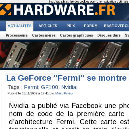
HardWare.fr utilise des cookies pour une navigation optimale et
ACTUALITES
ARTICLES
PRIX
FORUM
BASE OVERC
Processeurs
Cartes mères
Cartes graphiques
Disques durs
S
La GeForce ''Fermi'' se montre
Tags :
Fermi
;
GF100
;
Nvidia
;
Publié le 18/11/2009 à 17:41 par
Marc Prieur
Nvidia a publié via Facebook une ph
nom de code de la première carte
d’architecture Fermi. Cette carte 