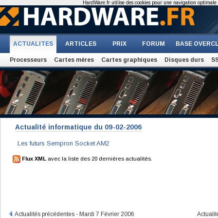
HardWare.fr utilise des cookies pour une navigation optimale et
ACTUALITES
ARTICLES
PRIX
FORUM
BASE OVERC
Processeurs
Cartes mères
Cartes graphiques
Disques durs
S
Actualité informatique du 09-02-2006
Les futurs Sempron Socket AM2
Flux XML
avec la liste des 20 dernières actualités.
Actualités précédentes - Mardi 7 Février 2006
Actuali