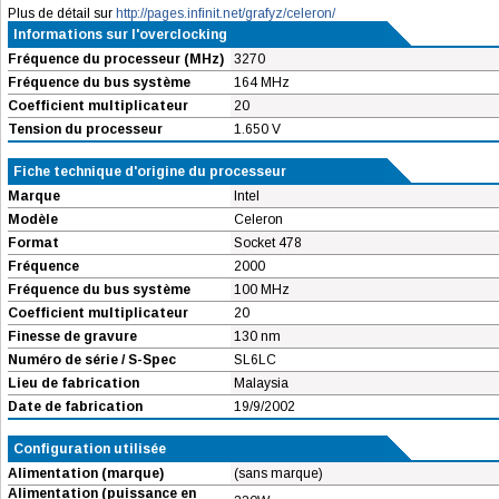
Plus de détail sur
http://pages.infinit.net/grafyz/celeron/
Informations sur l'overclocking
Fréquence du processeur (MHz)
3270
Fréquence du bus système
164 MHz
Coefficient multiplicateur
20
Tension du processeur
1.650 V
Fiche technique d'origine du processeur
Marque
Intel
Modèle
Celeron
Format
Socket 478
Fréquence
2000
Fréquence du bus système
100 MHz
Coefficient multiplicateur
20
Finesse de gravure
130 nm
Numéro de série / S-Spec
SL6LC
Lieu de fabrication
Malaysia
Date de fabrication
19/9/2002
Configuration utilisée
Alimentation (marque)
(sans marque)
Alimentation (puissance en