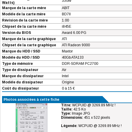
330W
Watts)
Marque de la carte mère
ABIT
Modèle de la carte mère
BD7II
Révision de la carte mère
1.00
Chipset de la carte mère
i845E
Version du BIOS
Award 6.00 PG
Marque de la carte graphique
ATI
Chipset de la carte graphique
ATI Radeon 9000
Marque du HDD / SSD
Maxtor
Modèle du HDD / SSD
40Gb ATA133
Type de mémoire
DDR-SDRAM PC2700
Type de dissipateur
Air
Marque du dissipateur
Intel
Modèle du dissipateur
Origine
Coût du dissipateur
0 à 15 €
Photos associées à cette fiche
Titre:
WCPUID @ 3269.89 MHz !
Taille:
42.5 Ko
Type:
Image JPG
Dimensions:
451 x 522 pixels
Légende:
WCPUID @ 3269.89 MHz !