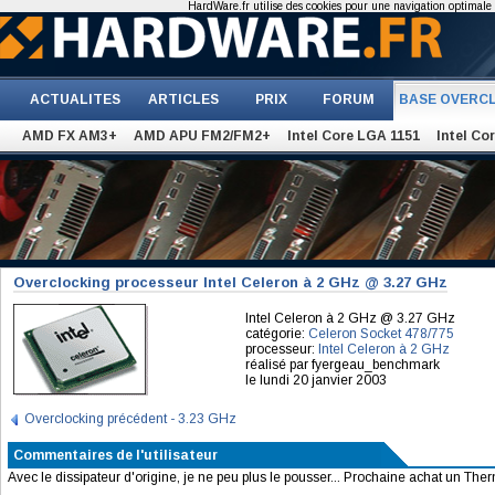
HardWare.fr utilise des cookies pour une navigation optimale et
ACTUALITES
ARTICLES
PRIX
FORUM
BASE OVERC
AMD FX AM3+
AMD APU FM2/FM2+
Intel Core LGA 1151
Intel Co
Overclocking processeur Intel Celeron à 2 GHz @ 3.27 GHz
Intel Celeron à 2 GHz @ 3.27 GHz
catégorie:
Celeron Socket 478/775
processeur:
Intel Celeron à 2 GHz
réalisé par fyergeau_benchmark
le lundi 20 janvier 2003
Overclocking précédent - 3.23 GHz
Commentaires de l'utilisateur
Avec le dissipateur d'origine, je ne peu plus le pousser... Prochaine achat un The