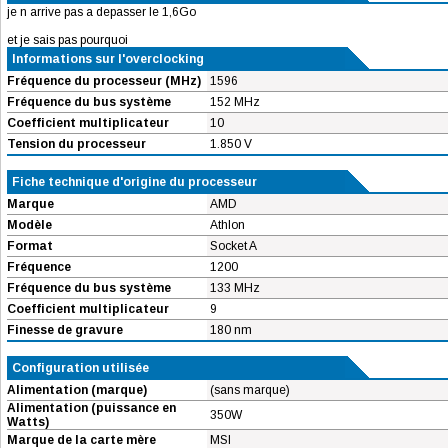
je n arrive pas a depasser le 1,6Go
et je sais pas pourquoi
Informations sur l'overclocking
Fréquence du processeur (MHz)
1596
Fréquence du bus système
152 MHz
Coefficient multiplicateur
10
Tension du processeur
1.850 V
Fiche technique d'origine du processeur
Marque
AMD
Modèle
Athlon
Format
Socket A
Fréquence
1200
Fréquence du bus système
133 MHz
Coefficient multiplicateur
9
Finesse de gravure
180 nm
Configuration utilisée
Alimentation (marque)
(sans marque)
Alimentation (puissance en
350W
Watts)
Marque de la carte mère
MSI