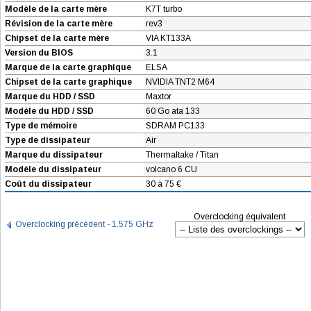
Modèle de la carte mère
K7T turbo
Révision de la carte mère
rev3
Chipset de la carte mère
VIA KT133A
Version du BIOS
3.1
Marque de la carte graphique
ELSA
Chipset de la carte graphique
NVIDIA TNT2 M64
Marque du HDD / SSD
Maxtor
Modèle du HDD / SSD
60 Go ata 133
Type de mémoire
SDRAM PC133
Type de dissipateur
Air
Marque du dissipateur
Thermaltake / Titan
Modèle du dissipateur
volcano 6 CU
Coût du dissipateur
30 à 75 €
Overclocking équivalent
Overclocking précédent - 1.575 GHz