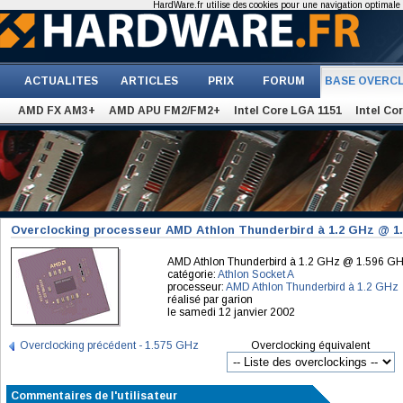
HardWare.fr utilise des cookies pour une navigation optimale et
ACTUALITES
ARTICLES
PRIX
FORUM
BASE OVERC
AMD FX AM3+
AMD APU FM2/FM2+
Intel Core LGA 1151
Intel Co
Overclocking processeur AMD Athlon Thunderbird à 1.2 GHz @ 1
AMD Athlon Thunderbird à 1.2 GHz @ 1.596 G
catégorie:
Athlon Socket A
processeur:
AMD Athlon Thunderbird à 1.2 GHz
réalisé par garion
le samedi 12 janvier 2002
Overclocking précédent - 1.575 GHz
Overclocking équivalent
Commentaires de l'utilisateur