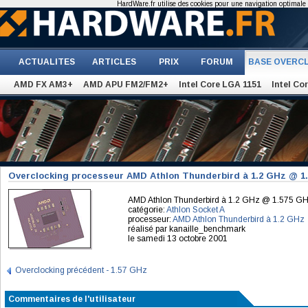
HardWare.fr utilise des cookies pour une navigation optimale et
ACTUALITES
ARTICLES
PRIX
FORUM
BASE OVERC
AMD FX AM3+
AMD APU FM2/FM2+
Intel Core LGA 1151
Intel Co
Overclocking processeur AMD Athlon Thunderbird à 1.2 GHz @ 1
AMD Athlon Thunderbird à 1.2 GHz @ 1.575 G
catégorie:
Athlon Socket A
processeur:
AMD Athlon Thunderbird à 1.2 GHz
réalisé par kanaille_benchmark
le samedi 13 octobre 2001
Overclocking précédent - 1.57 GHz
Commentaires de l'utilisateur