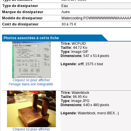
Type de dissipateur
Eau
Marque du dissipateur
Autre
Modèle du dissipateur
Watercooling POWWWWWWWWWAAAAA
Coût du dissipateur
30 à 75 €
Photos associées à cette fiche
Titre:
WCPUID
Taille:
44.72 Ko
Type:
Image GIF
Dimensions:
547 x 514 pixels
Légende:
arfff, 1575 c tout
Cliquez ici pour afficher
l'image dans son intégralité.
Titre:
Waterblock
Taille:
96.95 Ko
Type:
Image JPG
Dimensions:
640 x 480 pixels
Légende:
Waterblock, merci IBEX ,-)
Cliquez ici pour afficher