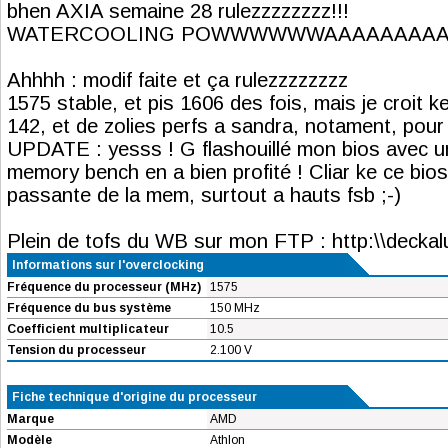
bhen AXIA semaine 28 rulezzzzzzzz!!!
WATERCOOLING POWWWWWWAAAAAAAA
Ahhhh : modif faite et ça rulezzzzzzzz
1575 stable, et pis 1606 des fois, mais je croit k
142, et de zolies perfs a sandra, notament, pour
UPDATE : yesss ! G flashouillé mon bios avec 
memory bench en a bien profité ! Cliar ke ce bi
passante de la mem, surtout a hauts fsb ;-)
Plein de tofs du WB sur mon FTP : http:\\deckalu
Informations sur l'overclocking
Fréquence du processeur (MHz)
1575
Fréquence du bus système
150 MHz
Coefficient multiplicateur
10.5
Tension du processeur
2.100 V
Fiche technique d'origine du processeur
Marque
AMD
Modèle
Athlon