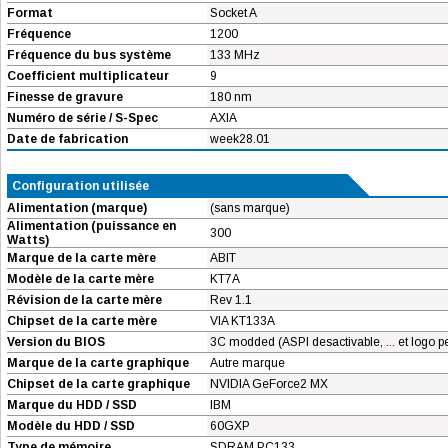
Format
Socket A
Fréquence
1200
Fréquence du bus système
133 MHz
Coefficient multiplicateur
9
Finesse de gravure
180 nm
Numéro de série / S-Spec
AXIA
Date de fabrication
week28.01
Configuration utilisée
Alimentation (marque)
(sans marque)
Alimentation (puissance en
300
Watts)
Marque de la carte mère
ABIT
Modèle de la carte mère
KT7A
Révision de la carte mère
Rev 1.1
Chipset de la carte mère
VIA KT133A
Version du BIOS
3C modded (ASPI desactivable, ... et logo p
Marque de la carte graphique
Autre marque
Chipset de la carte graphique
NVIDIA GeForce2 MX
Marque du HDD / SSD
IBM
Modèle du HDD / SSD
60GXP
Type de mémoire
SDRAM PC133