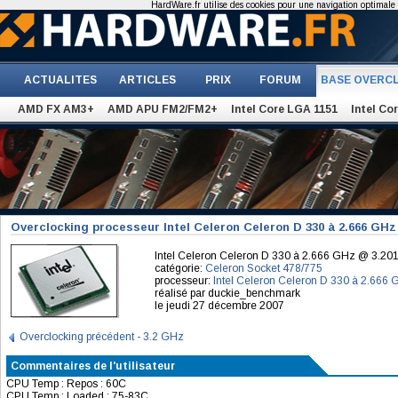
HardWare.fr utilise des cookies pour une navigation optimale et
ACTUALITES
ARTICLES
PRIX
FORUM
BASE OVERC
AMD FX AM3+
AMD APU FM2/FM2+
Intel Core LGA 1151
Intel Co
Overclocking processeur Intel Celeron Celeron D 330 à 2.666 GH
Intel Celeron Celeron D 330 à 2.666 GHz @ 3.2
catégorie:
Celeron Socket 478/775
processeur:
Intel Celeron Celeron D 330 à 2.666
réalisé par duckie_benchmark
le jeudi 27 décembre 2007
Overclocking précédent - 3.2 GHz
Commentaires de l'utilisateur
CPU Temp : Repos : 60C
CPU Temp : Loaded : 75-83C