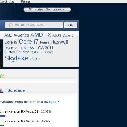
savoir plus
Fermer
S'inscrire
-
Se connecter
AMD FX
AMD A-Series
Core i3
ASUS
Core i7
Haswell
Core i5
Fermi
LGA 2011
LGA 1155
LGA 1151
Pilotes GeForce
Radeon HD 7970
Skylake
USB 3
Sondage
nvisagez-vous de passer à RX Vega ?
ui, en version RX Vega 64
- 10.39%
ui, en version RX Vega 56
- 8.23%