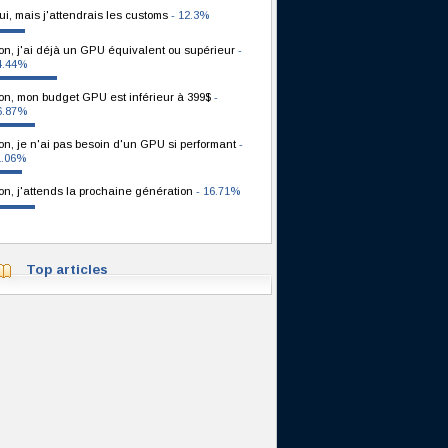
ui, mais j'attendrais les customs
- 12.3%
on, j'ai déjà un GPU équivalent ou supérieur
-
4.44%
on, mon budget GPU est inférieur à 399$
-
6.87%
on, je n'ai pas besoin d'un GPU si performant
-
1.06%
on, j'attends la prochaine génération
- 16.71%
Top articles