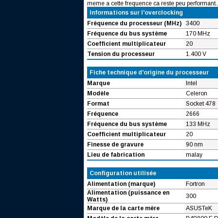
meme a cette frequence ca reste peu performant..
Informations sur l'overclocking
Fréquence du processeur (MHz)
3400
Fréquence du bus système
170 MHz
Coefficient multiplicateur
20
Tension du processeur
1.400 V
Fiche technique d'origine du processeur
Marque
Intel
Modèle
Celeron
Format
Socket 478
Fréquence
2666
Fréquence du bus système
133 MHz
Coefficient multiplicateur
20
Finesse de gravure
90 nm
Lieu de fabrication
malay
Configuration utilisée
Alimentation (marque)
Fortron
Alimentation (puissance en
300
Watts)
Marque de la carte mère
ASUSTeK