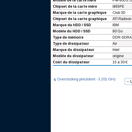
Modèle de la carte mère
P4P800 E D
Chipset de la carte mère
i865PE
Marque de la carte graphique
Club 3D
Chipset de la carte graphique
ATI Radeon 
Marque du HDD / SSD
IBM
Modèle du HDD / SSD
80 Go
Type de mémoire
DDR-SDRA
Type de dissipateur
Air
Marque du dissipateur
Intel
Modèle du dissipateur
origine
Coût du dissipateur
15 à 30 €
Overclocking précédent - 3.201 GHz