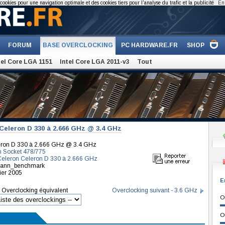
cookies pour une navigation optimale et des cookies tiers pour l'analyse du trafic et la publicité
En 
FORUM
BASE OVERCLOCKING
PC HARDWARE.FR
SHOP
tel Core LGA 1151
Intel Core LGA 2011-v3
Tout
Celeron D 330 à 2.666 GHz @ 3.4 GHz
leron D 330 à 2.666 GHz @ 3.4 GHz
n Socket 478/775
 Celeron Celeron D 330 à 2.666 GHz
tmann_benchmark
ier 2005
E
Overclocking équivalent
Overclocking suivant - 3.6 GHz
O
O