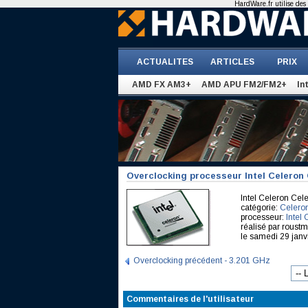
HardWare.fr utilise des 
ACTUALITES
ARTICLES
PRIX
AMD FX AM3+
AMD APU FM2/FM2+
In
Overclocking processeur Intel Celeron 
Intel Celeron Ce
catégorie:
Celero
processeur:
Intel
réalisé par rous
le samedi 29 janv
Overclocking précédent - 3.201 GHz
Commentaires de l'utilisateur