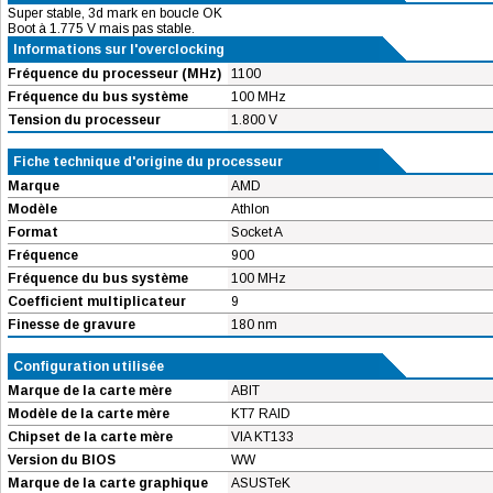
Super stable, 3d mark en boucle OK
Boot à 1.775 V mais pas stable.
Informations sur l'overclocking
Fréquence du processeur (MHz)
1100
Fréquence du bus système
100 MHz
Tension du processeur
1.800 V
Fiche technique d'origine du processeur
Marque
AMD
Modèle
Athlon
Format
Socket A
Fréquence
900
Fréquence du bus système
100 MHz
Coefficient multiplicateur
9
Finesse de gravure
180 nm
Configuration utilisée
Marque de la carte mère
ABIT
Modèle de la carte mère
KT7 RAID
Chipset de la carte mère
VIA KT133
Version du BIOS
WW
Marque de la carte graphique
ASUSTeK