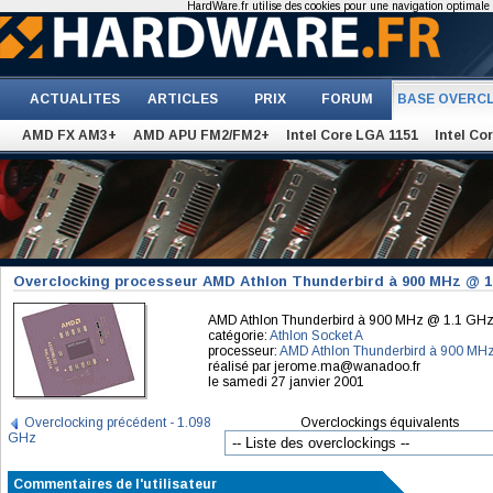
HardWare.fr utilise des cookies pour une navigation optimale et
ACTUALITES
ARTICLES
PRIX
FORUM
BASE OVERC
AMD FX AM3+
AMD APU FM2/FM2+
Intel Core LGA 1151
Intel Co
Overclocking processeur AMD Athlon Thunderbird à 900 MHz @ 1
AMD Athlon Thunderbird à 900 MHz @ 1.1 GH
catégorie:
Athlon Socket A
processeur:
AMD Athlon Thunderbird à 900 MH
réalisé par jerome.ma@wanadoo.fr
le samedi 27 janvier 2001
Overclocking précédent - 1.098
Overclockings équivalents
GHz
Commentaires de l'utilisateur