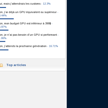
ui, mais j'attendrais les customs
- 12.3%
on, j'ai déjà un GPU équivalent ou supérieur
-
4.44%
on, mon budget GPU est inférieur à 399$
-
6.87%
on, je n'ai pas besoin d'un GPU si performant
-
1.06%
on, j'attends la prochaine génération
- 16.71%
Top articles