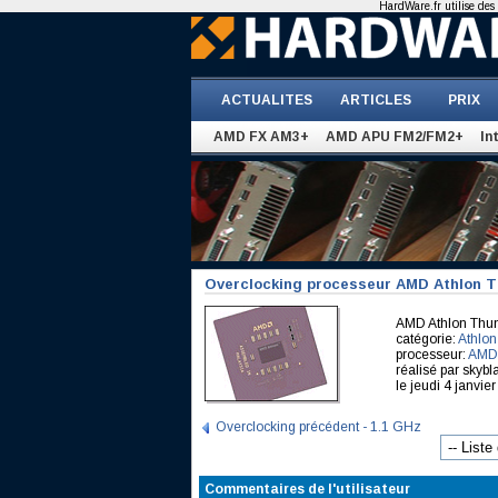
HardWare.fr utilise des 
ACTUALITES
ARTICLES
PRIX
AMD FX AM3+
AMD APU FM2/FM2+
In
Overclocking processeur AMD Athlon T
AMD Athlon Thu
catégorie:
Athlon
processeur:
AMD 
réalisé par sky
le jeudi 4 janvie
Overclocking précédent - 1.1 GHz
Commentaires de l'utilisateur