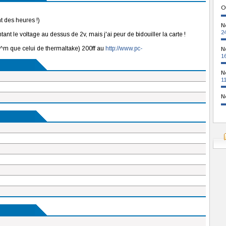
O
t des heures !)
N
2
nt le voltage au dessus de 2v, mais j'ai peur de bidouiller la carte !
le ^m que celui de thermaltake) 200ff au
http://www.pc-
N
1
N
1
N