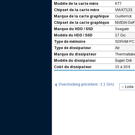
Modèle de la carte mère
KT7
Chipset de la carte mère
VIA KT133
Marque de la carte graphique
Guillemot
Chipset de la carte graphique
NVIDIA GeF
Marque du HDD / SSD
Seagate
Modèle du HDD / SSD
17 Go
Type de mémoire
SDRAM PC
Type de dissipateur
Air
Marque du dissipateur
Thermaltake 
Modèle du dissipateur
Super Orb
Coût du dissipateur
15 à 30 €
Overclocking précédent - 1.1 GHz