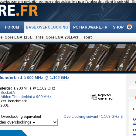
cookies pour une navigation optimale et des cookies tiers pour l'analyse du trafic et la publicité
En 
FORUM
BASE OVERCLOCKING
PC HARDWARE.FR
SHOP
tel Core LGA 1151
Intel Core LGA 2011-v3
Tout
hunderbird à 900 MHz @ 1.102 GHz
nderbird à 900 MHz @ 1.102 GHz
 Socket A
Athlon Thunderbird à 900 MHz
blazer_benchmark
r 2001
E
Overclocking équivalent
Overclocking suivant - 1.103 GHz
O
O