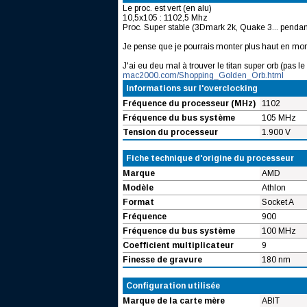
Le proc. est vert (en alu)
10,5x105 : 1102,5 Mhz
Proc. Super stable (3Dmark 2k, Quake 3... pendan
Je pense que je pourrais monter plus haut en monta
J'ai eu deu mal à trouver le titan super orb (pas 
mac2000.com/Shopping_Golden_Orb.html
Informations sur l'overclocking
Fréquence du processeur (MHz)
1102
Fréquence du bus système
105 MHz
Tension du processeur
1.900 V
Fiche technique d'origine du processeur
Marque
AMD
Modèle
Athlon
Format
Socket A
Fréquence
900
Fréquence du bus système
100 MHz
Coefficient multiplicateur
9
Finesse de gravure
180 nm
Configuration utilisée
Marque de la carte mère
ABIT