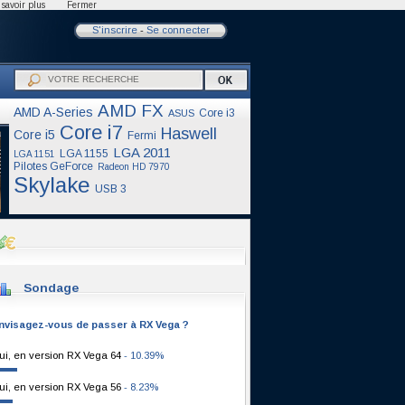
savoir plus
Fermer
S'inscrire
-
Se connecter
AMD FX
AMD A-Series
Core i3
ASUS
Core i7
Haswell
Core i5
Fermi
LGA 2011
LGA 1155
LGA 1151
Pilotes GeForce
Radeon HD 7970
Skylake
USB 3
Sondage
nvisagez-vous de passer à RX Vega ?
ui, en version RX Vega 64
- 10.39%
ui, en version RX Vega 56
- 8.23%