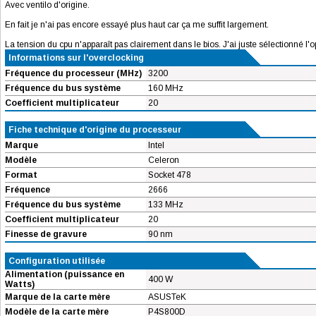
Avec ventilo d'origine.
En fait je n'ai pas encore essayé plus haut car ça me suffit largement.
La tension du cpu n'apparaît pas clairement dans le bios. J'ai juste sélectionné l'op
Informations sur l'overclocking
Fréquence du processeur (MHz)
3200
Fréquence du bus système
160 MHz
Coefficient multiplicateur
20
Fiche technique d'origine du processeur
Marque
Intel
Modèle
Celeron
Format
Socket 478
Fréquence
2666
Fréquence du bus système
133 MHz
Coefficient multiplicateur
20
Finesse de gravure
90 nm
Configuration utilisée
Alimentation (puissance en
400 W
Watts)
Marque de la carte mère
ASUSTeK
Modèle de la carte mère
P4S800D