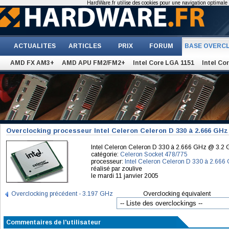
HardWare.fr utilise des cookies pour une navigation optimale et
ACTUALITES
ARTICLES
PRIX
FORUM
BASE OVERC
AMD FX AM3+
AMD APU FM2/FM2+
Intel Core LGA 1151
Intel Co
Overclocking processeur Intel Celeron Celeron D 330 à 2.666 GH
Intel Celeron Celeron D 330 à 2.666 GHz @ 3.2
catégorie:
Celeron Socket 478/775
processeur:
Intel Celeron Celeron D 330 à 2.666
réalisé par zoulive
le mardi 11 janvier 2005
Overclocking précédent - 3.197 GHz
Overclocking équivalent
Commentaires de l'utilisateur