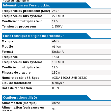
Proco de légende !!!
Informations sur l'overclocking
Fréquence du processeur (MHz)
2497
Fréquence du bus système
222 MHz
Coefficient multiplicateur
11.5
Tension du processeur
1.950 V
Fiche technique d'origine du processeur
Marque
AMD
Modèle
Athlon
Format
Socket A
Fréquence
1533
Fréquence du bus système
133 MHz
Coefficient multiplicateur
11.5
Finesse de gravure
130 nm
Numéro de série / S-Spec
AXDA 1800 JIUHB DLT3C
Lieu de fabrication
Malaysie
Date de fabrication
0309
Configuration utilisée
Alimentation (marque)
Antec
Alimentation (puissance en
380