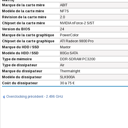
Watts)
Marque de la carte mère
ABIT
Modèle de la carte mère
NF7S
Révision de la carte mère
2.0
Chipset de la carte mère
NVIDIA nForce-2 S/ST
Version du BIOS
24
Marque de la carte graphique
PowerColor
Chipset de la carte graphique
ATI Radeon 9800 Pro
Marque du HDD / SSD
Maxtor
Modèle du HDD / SSD
80Go SATA
Type de mémoire
DDR-SDRAM PC3200
Type de dissipateur
Air
Marque du dissipateur
Thermalright
Modèle du dissipateur
SLK900A
Coût du dissipateur
30 à 75 €
Overclocking précédent - 2.496 GHz