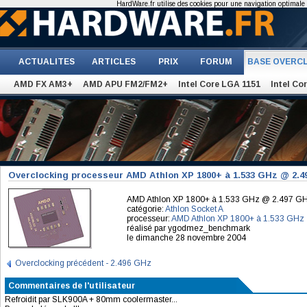
HardWare.fr utilise des cookies pour une navigation optimale et
ACTUALITES
ARTICLES
PRIX
FORUM
BASE OVERC
AMD FX AM3+
AMD APU FM2/FM2+
Intel Core LGA 1151
Intel Co
Overclocking processeur AMD Athlon XP 1800+ à 1.533 GHz @ 2.
AMD Athlon XP 1800+ à 1.533 GHz @ 2.497 G
catégorie:
Athlon Socket A
processeur:
AMD Athlon XP 1800+ à 1.533 GHz
réalisé par ygodmez_benchmark
le dimanche 28 novembre 2004
Overclocking précédent - 2.496 GHz
Commentaires de l'utilisateur
Refroidit par SLK900A + 80mm coolermaster...