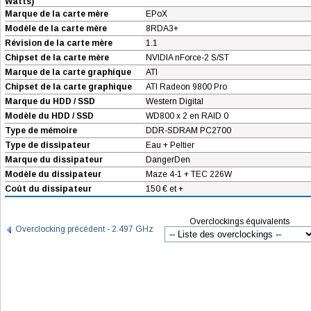
Watts)
Marque de la carte mère
EPoX
Modèle de la carte mère
8RDA3+
Révision de la carte mère
1.1
Chipset de la carte mère
NVIDIA nForce-2 S/ST
Marque de la carte graphique
ATI
Chipset de la carte graphique
ATI Radeon 9800 Pro
Marque du HDD / SSD
Western Digital
Modèle du HDD / SSD
WD800 x 2 en RAID 0
Type de mémoire
DDR-SDRAM PC2700
Type de dissipateur
Eau + Peltier
Marque du dissipateur
DangerDen
Modèle du dissipateur
Maze 4-1 + TEC 226W
Coût du dissipateur
150 € et +
Overclockings équivalents
Overclocking précédent - 2.497 GHz