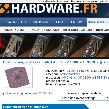
HardWare.fr utilise des cookies pour une navigation optimale et
ACTUALITES
ARTICLES
PRIX
FORUM
BASE OVERC
AMD FX AM3+
AMD APU FM2/FM2+
Intel Core LGA 1151
Intel Co
Overclocking processeur AMD Athlon XP 1800+ à 1.533 GHz @ 2.
AMD Athlon XP 1800+ à 1.533 GHz @ 2.5 GHz
catégorie:
Athlon Socket A
processeur:
AMD Athlon XP 1800+ à 1.533 GH
réalisé par scoual
le lundi 3 novembre 2003
Overclocking précédent - 2.497 GHz
Overclockings équivalents
Commentaires de l'utilisateur