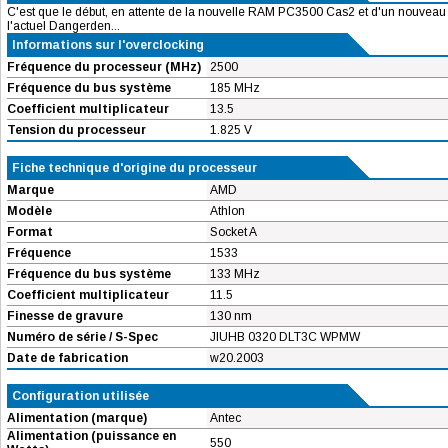
C'est que le début, en attente de la nouvelle RAM PC3500 Cas2 et d'un nouveau 
l'actuel Dangerden...
Informations sur l'overclocking
Fréquence du processeur (MHz)
2500
Fréquence du bus système
185 MHz
Coefficient multiplicateur
13.5
Tension du processeur
1.825 V
Fiche technique d'origine du processeur
Marque
AMD
Modèle
Athlon
Format
Socket A
Fréquence
1533
Fréquence du bus système
133 MHz
Coefficient multiplicateur
11.5
Finesse de gravure
130 nm
Numéro de série / S-Spec
JIUHB 0320 DLT3C WPMW
Date de fabrication
w20.2003
Configuration utilisée
Alimentation (marque)
Antec
Alimentation (puissance en
550