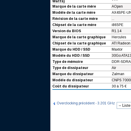
Watts)
Marque de la carte mère
AOpen
Modèle de la carte mère
AX4SPE-U
Révision de la carte mère
...
Chipset de la carte mère
i865PE
Version du BIOS
R1.14
Marque de la carte graphique
Hercules
Chipset de la carte graphique
ATI Radeon 
Marque du HDD / SSD
Maxtor
Modèle du HDD / SSD
30Go ATA1
Type de mémoire
DDR-SDRA
Type de dissipateur
Air
Marque du dissipateur
Zalman
Modèle du dissipateur
CNPS 7000
Coût du dissipateur
30 à 75 €
Overclocking précédent - 3.201 GHz