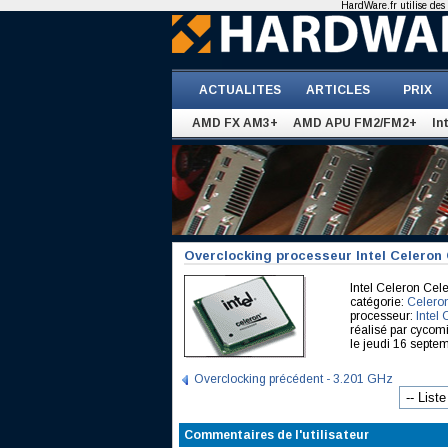
HardWare.fr utilise des 
ACTUALITES
ARTICLES
PRIX
AMD FX AM3+
AMD APU FM2/FM2+
In
Overclocking processeur Intel Celeron 
Intel Celeron Ce
catégorie:
Celero
processeur:
Intel
réalisé par cycom
le jeudi 16 septe
Overclocking précédent - 3.201 GHz
Commentaires de l'utilisateur