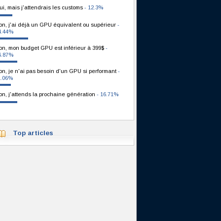
ui, mais j'attendrais les customs
- 12.3%
on, j'ai déjà un GPU équivalent ou supérieur
-
4.44%
on, mon budget GPU est inférieur à 399$
-
6.87%
on, je n'ai pas besoin d'un GPU si performant
-
1.06%
on, j'attends la prochaine génération
- 16.71%
Top articles