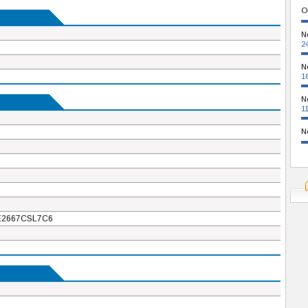
O
N
2
N
1
N
1
N
2667CSL7C6