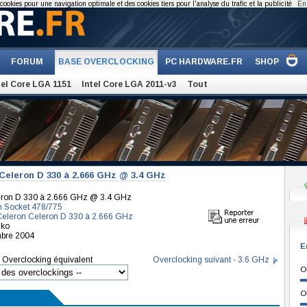
cookies pour une navigation optimale et des cookies tiers pour l'analyse du trafic et la publicité
En 
FORUM
BASE OVERCLOCKING
PC HARDWARE.FR
SHOP
tel Core LGA 1151
Intel Core LGA 2011-v3
Tout
Celeron D 330 à 2.666 GHz @ 3.4 GHz
leron D 330 à 2.666 GHz @ 3.4 GHz
n Socket 478/775
 Celeron Celeron D 330 à 2.666 GHz
iko
mbre 2004
E
Overclocking équivalent
Overclocking suivant - 3.6 GHz
O
O