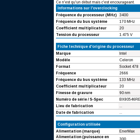
Ce n'est qu'un début mais c'est encourageant.
Informations sur l'overclocking
Fréquence du processeur (MHz)
3400
Fréquence du bus système
170 MHz
Coefficient multiplicateur
20
Tension du processeur
1.475 V
Fiche technique d'origine du processeur
Marque
Intel
Modèle
Celeron
Format
Socket 478
Fréquence
2666
Fréquence du bus système
133 MHz
Coefficient multiplicateur
20
Finesse de gravure
90 nm
Numéro de série / S-Spec
BX80546RE
Lieu de fabrication
...
Date de fabrication
...
Configuration utilisée
Alimentation (marque)
EnerMax
Alimentation (puissance en
300