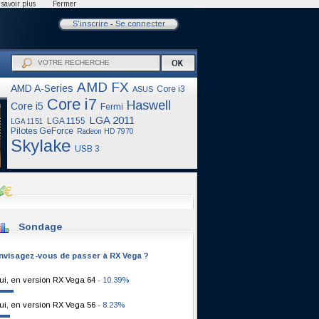
savoir plus
Fermer
S'inscrire
-
Se connecter
AMD FX
AMD A-Series
Core i3
ASUS
Core i7
Haswell
Core i5
Fermi
LGA 2011
LGA 1155
LGA 1151
Pilotes GeForce
Radeon HD 7970
Skylake
USB 3
Sondage
nvisagez-vous de passer à RX Vega ?
ui, en version RX Vega 64
- 10.39%
ui, en version RX Vega 56
- 8.23%