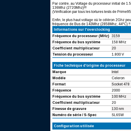
Par contre, au Voltage du processeur initial de 1
136Mhz (2720Mhz)!!!
(Vérification par tous les tortures tests de Prime95
Enfin, le plus haut voltage où le céléron 2Ghz peut
fréquence de Bus de 143Mhz (2858Mhz, 44°C) !!
Informations sur l'overclocking
Fréquence du processeur (MHz)
3159
Fréquence du bus système
158 MHz
Coefficient multiplicateur
20
Tension du processeur
1.800 V
Fiche technique d'origine du processeur
Marque
Intel
Modèle
Celeron
Format
Socket 478
Fréquence
2000
Fréquence du bus système
100 MHz
Coefficient multiplicateur
20
Finesse de gravure
130 nm
Numéro de série / S-Spec
SL6SW
Configuration utilisée