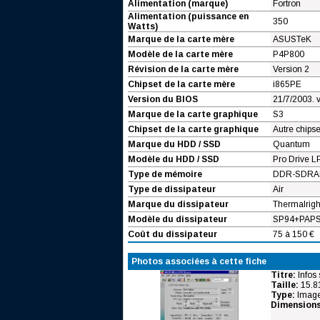
Alimentation (marque)
Fortron
Alimentation (puissance en
350
Watts)
Marque de la carte mère
ASUSTeK
Modèle de la carte mère
P4P800
Révision de la carte mère
Version 2
Chipset de la carte mère
i865PE
Version du BIOS
21/7/2003. 
Marque de la carte graphique
S3
Chipset de la carte graphique
Autre chipse
Marque du HDD / SSD
Quantum
Modèle du HDD / SSD
Pro Drive L
Type de mémoire
DDR-SDRA
Type de dissipateur
Air
Marque du dissipateur
Thermalrigh
Modèle du dissipateur
SP94+PAPST
Coût du dissipateur
75 à 150 €
Photos associées à cette fiche
Titre:
Infos
Taille:
15.8
Type:
Image
Dimensions