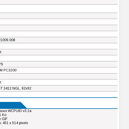
v1009.008
t
PS
M PC3200
t
 3412 NGL, 92x92
 sous WCPUID v3.1a
1 Ko
 GIF
:
451 x 514 pixels