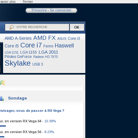
savoir plus
Fermer
S'inscrire
-
Se connecter
AMD FX
AMD A-Series
Core i3
ASUS
Core i7
Haswell
Core i5
Fermi
LGA 2011
LGA 1155
LGA 1151
Pilotes GeForce
Radeon HD 7970
Skylake
USB 3
Sondage
nvisagez-vous de passer à RX Vega ?
ui, en version RX Vega 64
- 10.39%
ui, en version RX Vega 56
- 8.23%