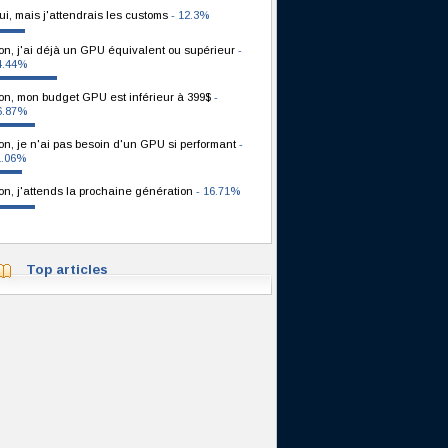
ui, mais j'attendrais les customs
- 12.3%
on, j'ai déjà un GPU équivalent ou supérieur
-
4.44%
on, mon budget GPU est inférieur à 399$
-
6.87%
on, je n'ai pas besoin d'un GPU si performant
-
1.06%
on, j'attends la prochaine génération
- 16.71%
Top articles