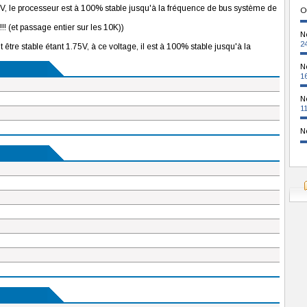
.5V, le processeur est à 100% stable jusqu'à la fréquence de bus système de
O
!!! (et passage entier sur les 10K))
N
2
 être stable étant 1.75V, à ce voltage, il est à 100% stable jusqu'à la
N
1
N
1
N