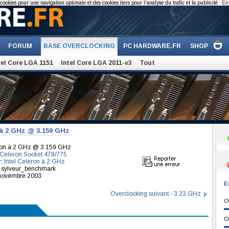
cookies pour une navigation optimale et des cookies tiers pour l'analyse du trafic et la publicité
En 
FORUM
BASE OVERCLOCKING
PC HARDWARE.FR
SHOP
tel Core LGA 1151
Intel Core LGA 2011-v3
Tout
 à 2 GHz @ 3.159 GHz
eron à 2 GHz @ 3.159 GHz
Celeron Socket 478/775
r:
Intel Celeron à 2 GHz
r sylveur_benchmark
 novembre 2003
E
Overclocking suivant - 3.23 GHz
O
O