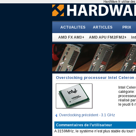
HardWare.fr utilise des 
ACTUALITES
ARTICLES
PRIX
AMD FX AM3+
AMD APU FM2/FM2+
In
Overclocking processeur Intel Celeron
Intel Cel
catégorie:
processeu
réalisé pa
le jeudi 6
Overclocking précédent - 3.1 GHz
Commentaires de l'utilisateur
A 3159MHz, le système n'est plus stable du tout !