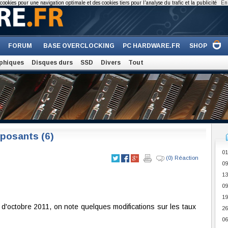
cookies pour une navigation optimale et des cookies tiers pour l'analyse du trafic et la publicité
En 
FORUM
BASE OVERCLOCKING
PC HARDWARE.FR
SHOP
phiques
Disques durs
SSD
Divers
Tout
posants (6)
01
(0) Réaction
09
13
09
19
 d'octobre 2011, on note quelques modifications sur les taux
26
06