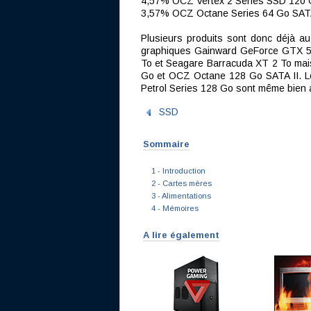
4,57% OCZ Vertex 2 Series SSD 120
3,57% OCZ Octane Series 64 Go SATA
Plusieurs produits sont donc déjà a
graphiques Gainward GeForce GTX 58
To et Seagare Barracuda XT 2 To mai
Go et OCZ Octane 128 Go SATA II. 
Petrol Series 128 Go sont même bien 
SSD
Sommaire
1 - Introduction
2 - Cartes mères
3 - Alimentations
4 - Mémoires
A lire également