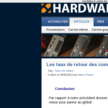
HardWare.fr utilise des 
ACTUALITES
ARTICLES
PRIX
Processeurs
Cartes mères
Cartes gra
Les taux de retour des com
Tag :
Taux de retour
;
Publié le 04/05/2012 par
Marc Prieur
Conclusion
Par rapport à notre précédent dossier
retour pour panne au global :