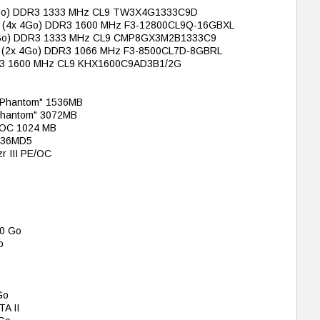
 2 Go) DDR3 1333 MHz CL9 TW3X4G1333C9D
 Go (4x 4Go) DDR3 1600 MHz F3-12800CL9Q-16GBXL
 4 Go) DDR3 1333 MHz CL9 CMP8GX3M2B1333C9
 Go (2x 4Go) DDR3 1066 MHz F3-8500CL7D-8GBRL
DR3 1600 MHz CL9 KHX1600C9AD3B1/2G
"Phantom" 1536MB
Phantom" 3072MB
 OC 1024 MB
536MD5
r III PE/OC
60 Go
o
Go
A II