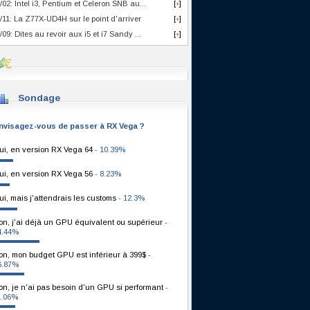
/02: Intel i3, Pentium et Celeron SNB au...
[
]
+
/11: La Z77X-UD4H sur le point d'arriver
[
]
+
/09: Dites au revoir aux i5 et i7 Sandy ...
[
]
+
Sondage
nvisagez-vous de passer à RX Vega ?
ui, en version RX Vega 64
- 10.39%
ui, en version RX Vega 56
- 8.23%
ui, mais j'attendrais les customs
- 12.3%
on, j'ai déjà un GPU équivalent ou supérieur
-
4.44%
on, mon budget GPU est inférieur à 399$
-
6.87%
on, je n'ai pas besoin d'un GPU si performant
-
1.06%