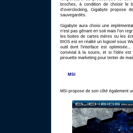
broches, à condition de choisir le 
d'overclocking, Gigabyte propose d
sauvegardés.
Gigabyte aura choisi une implémenta
n'est pas gênant en soit mais l'on reg
les boites de cartes mères ou les é
BIOS est en réalité un logiciel sous 
outil dont l'interface est optimisée…
convivial à la souris, et si l'idée 
pirouette marketing pour tenter de ma
MSI
MSI propose de son côté également u