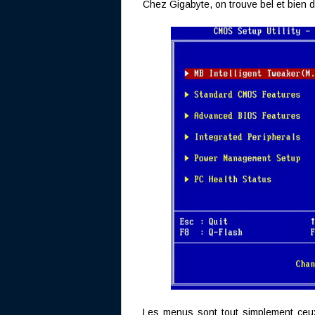
Chez Gigabyte, on trouve bel et bien 
Les menus sont tout simplement ceux 