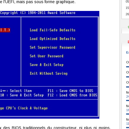
de l'UEFI, mais pas sous forme graphique.
05
15
26
E
O
O
O
N
2
N
1
N
1
des BIOS traditionnels du constructeur, ni plus ni moins.