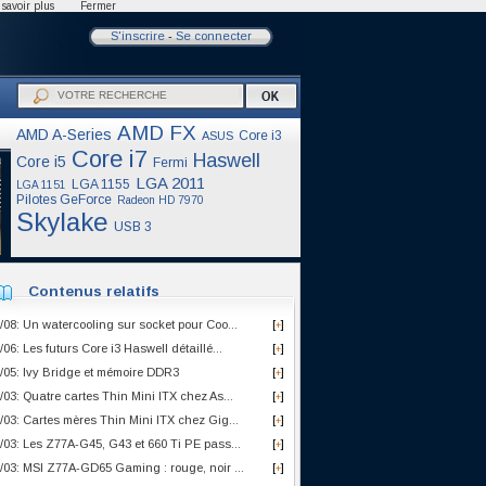
savoir plus
Fermer
S'inscrire
-
Se connecter
AMD FX
AMD A-Series
Core i3
ASUS
Core i7
Haswell
Core i5
Fermi
LGA 2011
LGA 1155
LGA 1151
Pilotes GeForce
Radeon HD 7970
Skylake
USB 3
Contenus relatifs
/08: Un watercooling sur socket pour Coo...
[
]
+
/06: Les futurs Core i3 Haswell détaillé...
[
]
+
/05: Ivy Bridge et mémoire DDR3
[
]
+
/03: Quatre cartes Thin Mini ITX chez As...
[
]
+
/03: Cartes mères Thin Mini ITX chez Gig...
[
]
+
/03: Les Z77A-G45, G43 et 660 Ti PE pass...
[
]
+
/03: MSI Z77A-GD65 Gaming : rouge, noir ...
[
]
+