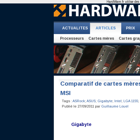
HardWare.fr utilise des 
ACTUALITES
ARTICLES
PRIX
Processeurs
Cartes mères
Cartes gra
Comparatif de cartes mère
MSI
Tags :
ASRock
;
ASUS
;
Gigabyte
;
Intel
;
LGA 1155
;
Publié le 27/09/2011 par
Guillaume Louel
Gigabyte