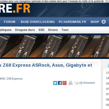
cookies pour une navigation optimale et des cookies tiers pour l'analyse du trafic et la publicité
En 
FORUM
BASE OVERCLOCKING
PC HARDWARE.FR
SHOP
phiques
Disques durs
SSD
Divers
Tout
s Z68 Express ASRock, Asus, Gigabyte et
17
14
MSI
;
Z68 Express
;
(0) Réaction
03
07
07
06
05