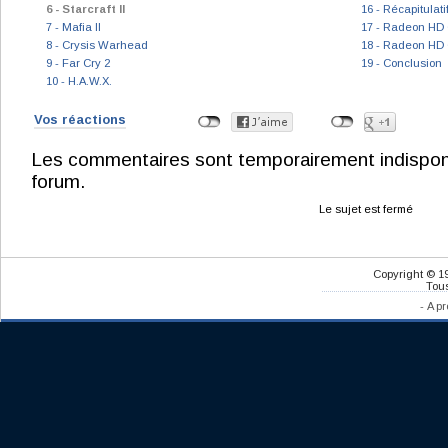
6 - Starcraft II
16 - Récapitulat
7 - Mafia II
17 - Radeon HD 
8 - Crysis Warhead
18 - Radeon HD 
9 - Far Cry 2
19 - Conclusion
10 - H.A.W.X.
Vos réactions
Les commentaires sont temporairement indisponibl
forum.
Le sujet est fermé
Copyright © 1
Tous
-
A pr