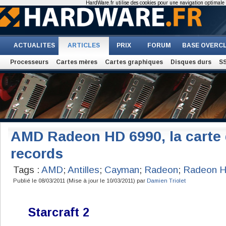
HardWare.fr utilise des cookies pour une navigation optimale et
ACTUALITES
ARTICLES
PRIX
FORUM
BASE OVERC
Processeurs
Cartes mères
Cartes graphiques
Disques durs
S
AMD Radeon HD 6990, la carte 
records
Tags :
AMD
;
Antilles
;
Cayman
;
Radeon
;
Radeon 
Publié le 08/03/2011 (Mise à jour le 10/03/2011) par
Damien Triolet
Starcraft 2