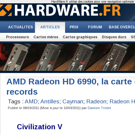
HardWare.fr utilise des cookies pour une navigation optimale et
ACTUALITES
ARTICLES
PRIX
FORUM
BASE OVERC
Processeurs
Cartes mères
Cartes graphiques
Disques durs
S
AMD Radeon HD 6990, la carte 
records
Tags :
AMD
;
Antilles
;
Cayman
;
Radeon
;
Radeon 
Publié le 08/03/2011 (Mise à jour le 10/03/2011) par
Damien Triolet
Civilization V