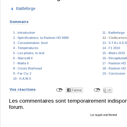
Battleforge
Sommaire
1 - Introduction
11 - Battleforge
2 - Spécifications, la Radeon HD 6990
12 - Civilization
3 - Consommation, bruit
13 - S.T.A.L.K.E.R
4 - Températures
14 - F1 2010
5 - Les pilotes, le test
15 - Metro 2033
6 - Starcraft II
16 - Récapitulat
7 - Mafia II
17 - Radeon HD 
8 - Crysis Warhead
18 - Radeon HD 
9 - Far Cry 2
19 - Conclusion
10 - H.A.W.X.
Vos réactions
Les commentaires sont temporairement indisponibl
forum.
Le sujet est fermé