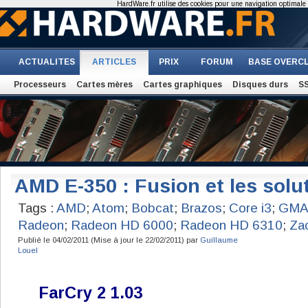
HardWare.fr utilise des cookies pour une navigation optimale et
ACTUALITES
ARTICLES
PRIX
FORUM
BASE OVERC
Processeurs
Cartes mères
Cartes graphiques
Disques durs
S
AMD E-350 : Fusion et les solu
Tags :
AMD
;
Atom
;
Bobcat
;
Brazos
;
Core i3
;
GMA
Radeon
;
Radeon HD 6000
;
Radeon HD 6310
;
Za
Publié le 04/02/2011 (Mise à jour le 22/02/2011) par
Guillaume
Louel
FarCry 2 1.03