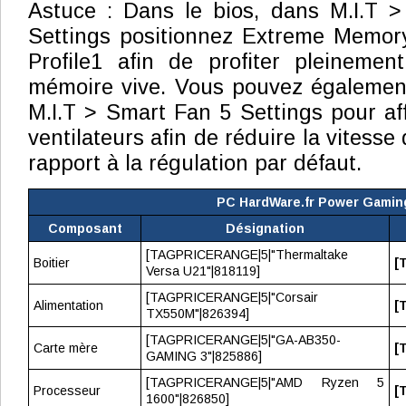
Astuce : Dans le bios, dans M.I.T
Settings positionnez Extreme Memory 
Profile1 afin de profiter pleinemen
mémoire vive. Vous pouvez égalemen
M.I.T > Smart Fan 5 Settings pour aff
ventilateurs afin de réduire la vitesse
rapport à la régulation par défaut.
PC HardWare.fr Power Gamin
Composant
Désignation
[TAGPRICERANGE|5|"Thermaltake
Boitier
[
Versa U21"|818119]
[TAGPRICERANGE|5|"Corsair
Alimentation
[
TX550M"|826394]
[TAGPRICERANGE|5|"GA-AB350-
Carte mère
[
GAMING 3"|825886]
[TAGPRICERANGE|5|"AMD Ryzen 5
Processeur
[
1600"|826850]