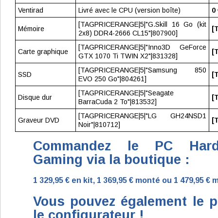
Ventirad
Livré avec le CPU (version boîte)
0
[TAGPRICERANGE|5|"G.Skill 16 Go (kit
Mémoire
[
2x8) DDR4-2666 CL15"|807900]
[TAGPRICERANGE|5|"Inno3D GeForce
Carte graphique
[
GTX 1070 Ti TWIN X2"|831328]
[TAGPRICERANGE|5|"Samsung 850
SSD
[
EVO 250 Go"|804261]
[TAGPRICERANGE|5|"Seagate
Disque dur
[
BarraCuda 2 To"|813532]
[TAGPRICERANGE|5|"LG GH24NSD1
Graveur DVD
[
Noir"|810712]
Commandez le PC HardW
Gaming via la boutique :
1 329,95 € en kit
,
1 369,95 € monté
ou
1 479,95 €
Vous pouvez également le p
le configurateur !