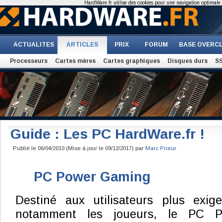
HardWare.fr utilise des cookies pour une navigation optimale et
ACTUALITES
ARTICLES
PRIX
FORUM
BASE OVERC
Processeurs
Cartes mères
Cartes graphiques
Disques durs
S
Guide : Les PC HardWare.fr !
Publié le 06/04/2010 (Mise à jour le 09/12/2017) par
Marc Prieur
PC Power Gaming
Destiné aux utilisateurs plus exige
notamment les joueurs, le PC P