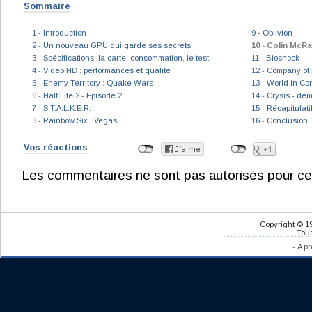
Sommaire
1 - Introduction
9 - Oblivion
2 - Un nouveau GPU qui garde ses secrets
10 - Colin McR
3 - Spécifications, la carte, consommation, le test
11 - Bioshock
4 - Video HD : performances et qualité
12 - Company of
5 - Enemy Territory : Quake Wars
13 - World in Con
6 - Half Life 2 - Episode 2
14 - Crysis - dé
7 - S.T.A.L.K.E.R.
15 - Récapitulati
8 - Rainbow Six : Vegas
16 - Conclusion
Vos réactions
Les commentaires ne sont pas autorisés pour ce
Copyright © 1
Tous
-
A pr