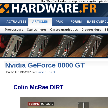
HardWare.fr utilise des cookies pour une navigation optimale et
ACTUALITES
ARTICLES
PRIX
FORUM
BASE OVERC
Processeurs
Cartes mères
Cartes graphiques
Disques durs
S
Nvidia GeForce 8800 GT
Publié le 11/11/2007 par
Damien Triolet
Colin McRae DIRT