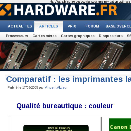
HardWare.fr utilise des cookies pour une navigation optimale et
ACTUALITES
ARTICLES
PRIX
FORUM
BASE OVERC
Processeurs
Cartes mères
Cartes graphiques
Disques durs
S
Comparatif : les imprimantes l
Publié le 17/06/2005 par
Vincent Alzieu
Qualité bureautique : couleur