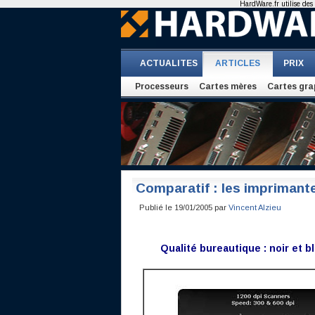
HardWare.fr utilise des 
ACTUALITES
ARTICLES
PRIX
Processeurs
Cartes mères
Cartes gra
Comparatif : les imprimant
Publié le 19/01/2005 par
Vincent Alzieu
Qualité bureautique : noir et b