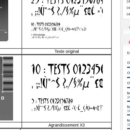
24
04
04
Texte original
E
O
O
O
N
2
N
1
N
Agrandissement X3
1