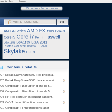
savoir plus
Fermer
S'inscrire
-
Se connecter
AMD FX
AMD A-Series
Core i3
ASUS
Core i7
Haswell
Core i5
Fermi
LGA 2011
LGA 1155
LGA 1151
Pilotes GeForce
Radeon HD 7970
Skylake
USB 3
Contenus relatifs
/07: Kodak EasyShare 5300 : les photos à...
[
]
+
/07: Kodak EasyShare 5300 : le + économi...
[
]
+
/06: Comparatif : 16 multifonctions de 5...
[
]
+
/06: Comparatif : 16 multifonctions de 5...
[
]
+
/04: HP : les cartouches couleur passent...
[
]
+
/03: CeBIT : le multifonction laser coul...
[
]
+
/01: Comparatif : 4 multifonctions laser
[
]
+