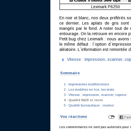
Lexmark P6250
En noir et blanc, nos deux préférés s
ce dernier. Les aplats de gris son
mangés par le fond. A noter tout de
entourage. On la retrouve en encore 
Petit bug chez Lexmark : nous avons 
le même défaut : l´option d´impressio
aléatoire. L´information est remontée c
Vitesse : impression, scanner, cop
Sommaire
1 - Imprimantes multifonctions
2 - Les modèles en lice, les tests
3 - Vitesse : impression, scanner, copieur
4 - Qualité N&B et texte
5 - Qualité bureautique : couleur
Vos réactions
Les commentaires ne sont pas autorisés pour c