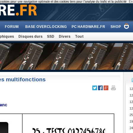
cookies pour une navigation optimale et des cookies tiers pour l'analyse du trafic et la publicité
En 
FORUM
BASE OVERCLOCKING
PC HARDWARE.FR
SHOP
phiques
Disques durs
SSD
Divers
Tout
es multifonctions
12
12
12
lanc
12
25
19
24