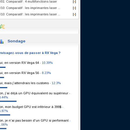
/01: Comparatif : 4 multifonctions laser
[
]
+
/10: Comparatif : les imprimantes laser ...
[
]
+
/10: Comparatif : les imprimantes laser ...
[
]
+
Sondage
nvisagez-vous de passer à RX Vega ?
ui, en version RX Vega 64
- 10.39%
ui, en version RX Vega 56
- 8.23%
ui, mais j'attendrais les customs
- 12.3%
on, j'ai déjà un GPU équivalent ou supérieur
-
4.44%
on, mon budget GPU est inférieur à 399$
-
6.87%
on, je n'ai pas besoin d'un GPU si performant
-
1.06%