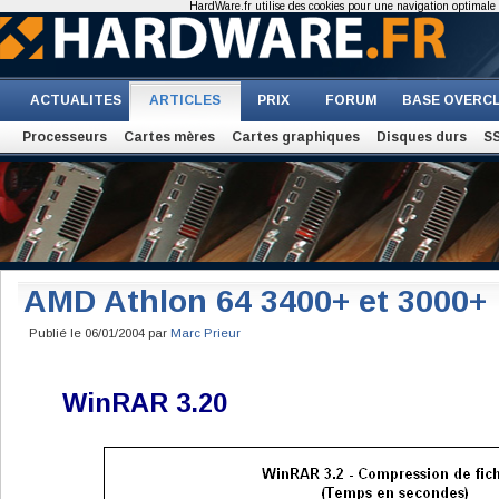
HardWare.fr utilise des cookies pour une navigation optimale et
ACTUALITES
ARTICLES
PRIX
FORUM
BASE OVERC
Processeurs
Cartes mères
Cartes graphiques
Disques durs
S
AMD Athlon 64 3400+ et 3000+
Publié le 06/01/2004 par
Marc Prieur
WinRAR 3.20