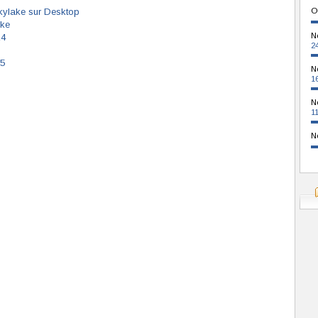
ylake sur Desktop
O
ake
N
14
2
15
N
1
N
1
N