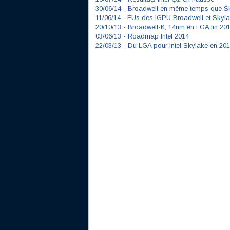
30/06/14 -
Broadwell en même temps que Sk
11/06/14 -
EUs des iGPU Broadwell et Skyl
20/10/13 -
Broadwell-K, 14nm en LGA fin 20
03/06/13 -
Roadmap Intel 2014
22/03/13 -
Du LGA pour Intel Skylake en 20