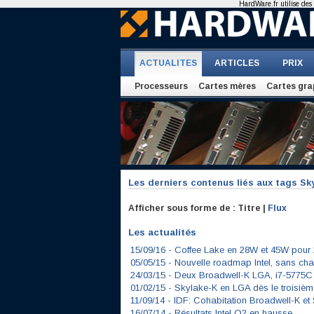
HardWare.fr utilise des 
ACTUALITES
ARTICLES
PRIX
Processeurs
Cartes mères
Cartes gra
Les derniers contenus liés aux tags
Sk
Afficher sous forme de : Titre |
Flux
Les actualités
15/09/16 -
Coffee Lake en 28W et 45W pour
05/05/15 -
Nouvelle roadmap Intel, sans ch
24/03/15 -
Deux Broadwell-K LGA, i7-5775C 
01/02/15 -
Skylake-K en LGA dès le troisième
11/09/14 -
IDF: Cohabitation Broadwell-K et
16/07/14 -
Résultats Intel Q2 en hausse