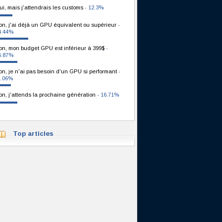
ui, mais j'attendrais les customs
- 12.3%
on, j'ai déjà un GPU équivalent ou supérieur
-
4.44%
on, mon budget GPU est inférieur à 399$
-
6.87%
on, je n'ai pas besoin d'un GPU si performant
-
1.06%
on, j'attends la prochaine génération
- 16.71%
Top articles