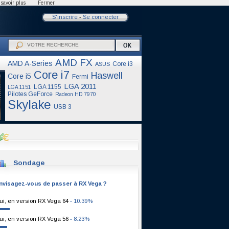
savoir plus
Fermer
S'inscrire
-
Se connecter
AMD FX
AMD A-Series
Core i3
ASUS
Core i7
Haswell
Core i5
Fermi
LGA 2011
LGA 1155
LGA 1151
Pilotes GeForce
Radeon HD 7970
Skylake
USB 3
Sondage
nvisagez-vous de passer à RX Vega ?
ui, en version RX Vega 64
- 10.39%
ui, en version RX Vega 56
- 8.23%