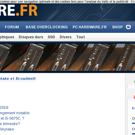
cookies pour une navigation optimale et des cookies tiers pour l'analyse du trafic et la publicité
En 
FORUM
BASE OVERCLOCKING
PC HARDWARE.FR
SHOP
phiques
Disques durs
SSD
Divers
Tout
ylake et Broadwell
 2018
E
angement notable
et i5-5675C ?
O
 trimestre?
 Skylake
O