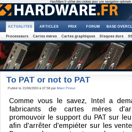
HardWare.fr utilise des cookies pour une navigation optimale et
ACTUALITES
ARTICLES
PRIX
FORUM
BASE OVERC
Processeurs
Cartes mères
Cartes graphiques
Disques durs
S
To PAT or not to PAT
Publié le 21/06/2003 à 07:58 par
Marc Prieur
Comme vous le savez, Intel a dem
fabricants de cartes mères d'ar
promouvoir le support du PAT sur leu
afin d'arrêter d'empiéter sur les vente