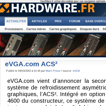
HardWare.fr utilise des cookies pour une navigation optimale et
ACTUALITES
ARTICLES
PRIX
FORUM
BASE OVERC
Processeurs
Cartes mères
Cartes graphiques
Disques durs
S
eVGA.com ACS²
Publié le 04/03/2002 à 01:44 par
Marc Prieur
/ source:
eVGA
eVGA.com vient d’annoncer la seco
système de refroidissement asymétri
graphiques, l’ACS². Intégré en option
4600 du constructeur, ce système de 