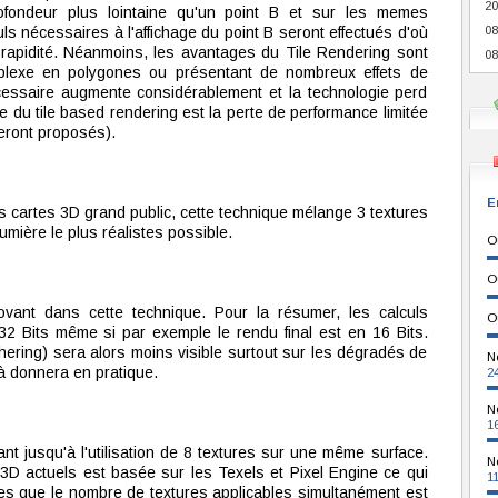
20
fondeur plus lointaine qu'un point B et sur les memes
ls nécessaires à l'affichage du point B seront effectués d'où
08
rapidité. Néanmoins, les avantages du Tile Rendering sont
08
mplexe en polygones ou présentant de nombreux effets de
essaire augmente considérablement et la technologie perd
ge du tile based rendering est la perte de performance limitée
seront proposés).
E
s cartes 3D grand public, cette technique mélange 3 textures
 lumière le plus réalistes possible.
O
O
vant dans cette technique. Pour la résumer, les calculs
O
32 Bits même si par exemple le rendu final est en 16 Bits.
thering) sera alors moins visible surtout sur les dégradés de
N
à donnera en pratique.
2
N
1
lant jusqu'à l'utilisation de 8 textures sur une même surface.
N
s 3D actuels est basée sur les Texels et Pixel Engine ce qui
1
es que le nombre de textures applicables simultanément est