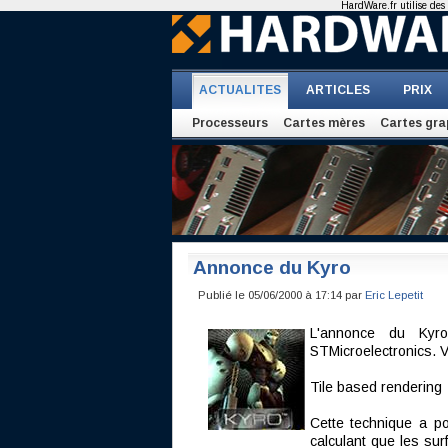
HardWare.fr utilise des 
ACTUALITES
ARTICLES
PRIX
Processeurs
Cartes mères
Cartes gra
Annonce du Kyro
Publié le 05/06/2000 à 17:14 par
Eric Lepetit
L'annonce du Kyro 
STMicroelectronics. V
Tile based rendering
Cette technique a po
calculant que les sur