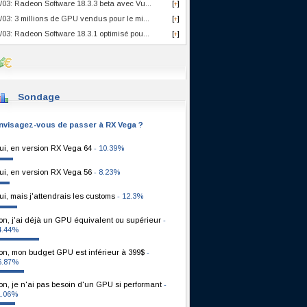
/03: Radeon Software 18.3.3 beta avec Vu...
[
]
+
/03: 3 millions de GPU vendus pour le mi...
[
]
+
/03: Radeon Software 18.3.1 optimisé pou...
[
]
+
Sondage
nvisagez-vous de passer à RX Vega ?
ui, en version RX Vega 64
- 10.39%
ui, en version RX Vega 56
- 8.23%
ui, mais j'attendrais les customs
- 12.3%
on, j'ai déjà un GPU équivalent ou supérieur
-
4.44%
on, mon budget GPU est inférieur à 399$
-
6.87%
on, je n'ai pas besoin d'un GPU si performant
-
1.06%