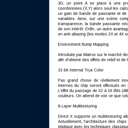
3D, un point A se place à une pro
coordonnées (X,Y) alors seul les calcu
un gain de bande de passante et de 
variables. Ainsi, sur une scène co
transparence, la bande passante néc
de son intérêt. Enfin, un autre avanta
en anti-aliasing (les modes 2X et 4X 
Environment Bump Mapping
Introduite par Matrox sur le marché de
afin d'obtenir des effets de relief et de
32-bit Internal True Color
Pas grand chose de réellement inno
internes du chip seront effectués en 
L'effet du passage de 32 à 16 Bits (di
couleurs. On attend de voir ce que cel
8-Layer Multitexturing
Direct X supporte un multitexturing al
Actuellement, l'architecture des chip
implique avec les techniques classiqu