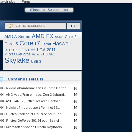
savoir plus
Fermer
S'inscrire
-
Se connecter
AMD FX
AMD A-Series
Core i3
ASUS
Core i7
Haswell
Core i5
Fermi
LGA 2011
LGA 1155
LGA 1151
Pilotes GeForce
Radeon HD 7970
Skylake
USB 3
Contenus relatifs
/05: Nvidia abandonne son GeForce Partne...
[
]
+
/04: AMD Vega 7nm en labo, Zen 2 échanti...
[
]
+
/04: ASUS AREZ, l'effet GeForce Partner ...
[
]
+
/04: Nvidia : fin du support Fermi et 32...
[
]
+
/03: Pilotes Radeon et GeForce pour Far ...
[
]
+
/03: Pilotes GeForce 391.24 pour Sea of ...
[
]
+
/03: Microsoft annonce DirectX Raytracin...
[
]
+