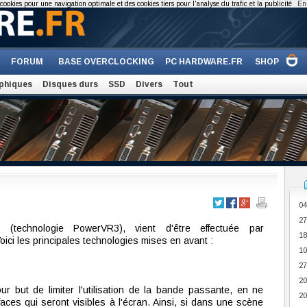
cookies pour une navigation optimale et des cookies tiers pour l'analyse du trafic et la publicité
En 
FORUM
BASE OVERCLOCKING
PC HARDWARE.FR
SHOP
phiques
Disques durs
SSD
Divers
Tout
04
27
(technologie PowerVR3), vient d'être effectuée par
18
oici les principales technologies mises en avant :
10
27
20
ur but de limiter l'utilisation de la bande passante, en ne
20
faces qui seront visibles à l'écran. Ainsi, si dans une scène