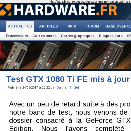
HardWare.fr utilise des cookies pour une navigation optimale et
ACTUALITES
ARTICLES
PRIX
FORUM
BASE OVERC
Processeurs
Cartes mères
Cartes graphiques
Disques durs
S
Test GTX 1080 Ti FE mis à jour
Publié le 24/03/2017 à 13:22 par
Damien Triolet
Avec un peu de retard suite à des pro
notre banc de test, nous venons de 
dossier consacré à la GeForce GTX
Edition. Nous l'avons complété 