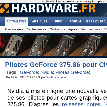
HardWare.fr utilise des cookies pour une navigation optimale et
ACTUALITES
ARTICLES
PRIX
FORUM
BASE OVERC
Processeurs
Cartes mères
Cartes graphiques
Disques durs
S
Pilotes GeForce 375.86 pour Ci
Tags :
GeForce
;
Nvidia
;
Pilotes GeForce
;
Publié le 15/11/2016 à 20:59 par
Guillaume Louel
Nvidia a mis en ligne une nouvelle ve
de ses pilotes pour cartes graphiques
375.86. D'après les
releases notes