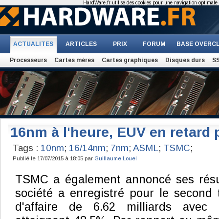
HardWare.fr utilise des cookies pour une navigation optimale et
ACTUALITES
ARTICLES
PRIX
FORUM
BASE OVERC
Processeurs
Cartes mères
Cartes graphiques
Disques durs
S
16nm à l'heure, EUV en retard
Tags :
10nm
;
16/14nm
;
7nm
;
ASML
;
TSMC
;
Publié le 17/07/2015 à 18:05 par
Guillaume Louel
TSMC a également annoncé ses résult
société a enregistré pour le second t
d'affaire de 6.62 milliards ave