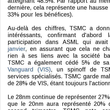
atteignant 48.5%. Par rapport au mêm
dernière, cela représente une hausse
33% pour les bénéfices).
Au-delà des chiffres, TSMC a donn
intéréssants, confirmant d'abord
participation dans ASML qui avai
janvier
, en assurant que cela ne cha
rien à ses liens avec la société b
TSMC a également cédé 5% de sa p
Vanguard (VIS)
, un spinoff de TS
services spécialisés. TSMC garde malg
de 28% de VIS, étant toujours l'actionn
Le 28nm continue de représenter 27%
que le 20nm aura représenté 20% d