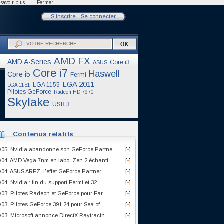
savoir plus
Fermer
S'inscrire
-
Se connecter
AMD FX
AMD A-Series
Core i3
ASUS
Core i7
Haswell
Core i5
Fermi
LGA 2011
LGA 1155
LGA 1151
Pilotes GeForce
Radeon HD 7970
Skylake
USB 3
Contenus relatifs
/05: Nvidia abandonne son GeForce Partne...
[
]
+
/04: AMD Vega 7nm en labo, Zen 2 échanti...
[
]
+
/04: ASUS AREZ, l'effet GeForce Partner ...
[
]
+
/04: Nvidia : fin du support Fermi et 32...
[
]
+
/03: Pilotes Radeon et GeForce pour Far ...
[
]
+
/03: Pilotes GeForce 391.24 pour Sea of ...
[
]
+
/03: Microsoft annonce DirectX Raytracin...
[
]
+