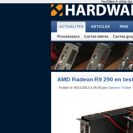
HardWare.fr utilise des 
ACTUALITES
ARTICLES
PRIX
Processeurs
Cartes mères
Cartes gra
AMD Radeon R9 290 en tes
Publié le 05/11/2013 à 06:00 par
Damien Triolet