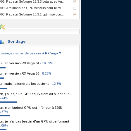
/03: Radeon Software 18.3.3 beta avec Vu...
[
]
+
/03: 3 millions de GPU vendus pour le mi...
[
]
+
/03: Radeon Software 18.3.1 optimisé pou...
[
]
+
Sondage
nvisagez-vous de passer à RX Vega ?
ui, en version RX Vega 64
- 10.39%
ui, en version RX Vega 56
- 8.23%
ui, mais j'attendrais les customs
- 12.3%
on, j'ai déjà un GPU équivalent ou supérieur
-
4.44%
on, mon budget GPU est inférieur à 399$
-
6.87%
on, je n'ai pas besoin d'un GPU si performant
-
1.06%