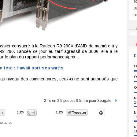
20
08
08
dossier consacré à la Radeon R9 290X d'AMD de manière à y
9 290. Lancée ce jour au tarif agressif de 360€, elle a le
E
 sur le plan du rapport performances/prix…
O
 test : Hawaii sort ses watts
O
té au niveau des commentaires, ceux-ci ne sont autorisés que
O
N
2 To en 2.5 pouces 9.5mm pour Seagate
2
N
1
e sujet
N
1