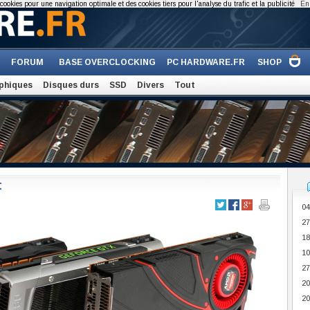
cookies pour une navigation optimale et des cookies tiers pour l'analyse du trafic et la publicité
En 
FORUM
BASE OVERCLOCKING
PC HARDWARE.FR
SHOP
phiques
Disques durs
SSD
Divers
Tout
t
04
27
18
10
27
20
20