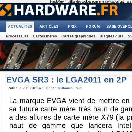
HardWare.fr utilise des cookies pour une navigation optimale et
ACTUALITES
ARTICLES
PRIX
FORUM
BASE OVERC
Processeurs
Cartes mères
Cartes graphiques
Disques durs
S
EVGA SR3 : le LGA2011 en 2P
Publié le 21/10/2011 à 18:07 par
Guillaume Louel
La marque EVGA vient de mettre en 
sa future carte mère très haut de gam
a des allures de carte mère X79 (la p
haut de gamme que lancera Inte