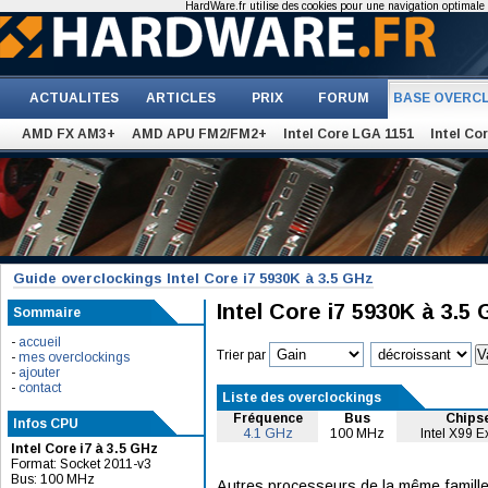
HardWare.fr utilise des cookies pour une navigation optimale et
ACTUALITES
ARTICLES
PRIX
FORUM
BASE OVERC
AMD FX AM3+
AMD APU FM2/FM2+
Intel Core LGA 1151
Intel Co
Guide overclockings Intel Core i7 5930K à 3.5 GHz
Intel Core i7 5930K à 3.5
Sommaire
-
accueil
Trier par
-
mes overclockings
-
ajouter
-
contact
Liste des overclockings
Fréquence
Bus
Chips
Infos CPU
4.1 GHz
100 MHz
Intel X99 E
Intel Core i7 à 3.5 GHz
Format: Socket 2011-v3
Bus: 100 MHz
Autres processeurs de la même famille