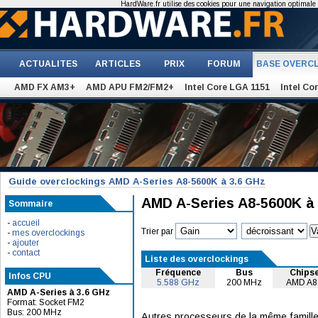
HardWare.fr utilise des cookies pour une navigation optimale et
ACTUALITES
ARTICLES
PRIX
FORUM
BASE OVERC
AMD FX AM3+
AMD APU FM2/FM2+
Intel Core LGA 1151
Intel Co
Guide overclockings AMD A-Series A8-5600K à 3.6 GHz
AMD A-Series A8-5600K à
Sommaire
-
accueil
Trier par
-
mes overclockings
-
ajouter
-
contact
Liste des overclockings
Fréquence
Bus
Chips
Infos CPU
5.588 GHz
200 MHz
AMD A8
AMD A-Series à 3.6 GHz
Format: Socket FM2
Bus: 200 MHz
Autres processeurs de la même famille