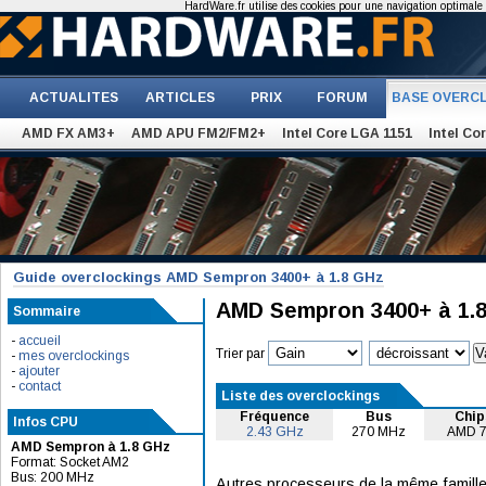
HardWare.fr utilise des cookies pour une navigation optimale et
ACTUALITES
ARTICLES
PRIX
FORUM
BASE OVERC
AMD FX AM3+
AMD APU FM2/FM2+
Intel Core LGA 1151
Intel Co
Guide overclockings AMD Sempron 3400+ à 1.8 GHz
AMD Sempron 3400+ à 1.
Sommaire
-
accueil
Trier par
-
mes overclockings
-
ajouter
-
contact
Liste des overclockings
Fréquence
Bus
Chip
Infos CPU
2.43 GHz
270 MHz
AMD 
AMD Sempron à 1.8 GHz
Format: Socket AM2
Bus: 200 MHz
Autres processeurs de la même famille