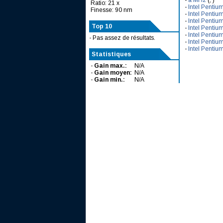
-
à MHz
(, )
Ratio: 21 x
-
Intel Pentiu
Finesse: 90 nm
-
Intel Pentiu
-
Intel Pentiu
Top 10
-
Intel Pentiu
-
Intel Pentiu
- Pas assez de résultats.
-
Intel Pentiu
-
Intel Pentiu
Statistiques
-
Gain max.:
N/A
-
Gain moyen:
N/A
-
Gain min.:
N/A