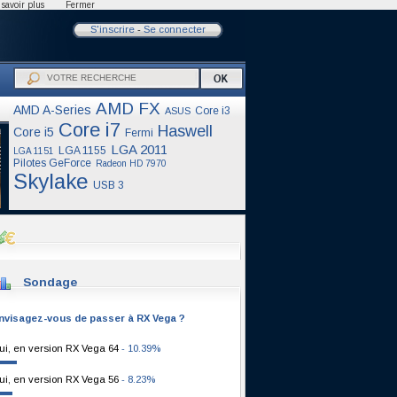
savoir plus
Fermer
S'inscrire
-
Se connecter
AMD FX
AMD A-Series
Core i3
ASUS
Core i7
Haswell
Core i5
Fermi
LGA 2011
LGA 1155
LGA 1151
Pilotes GeForce
Radeon HD 7970
Skylake
USB 3
Sondage
nvisagez-vous de passer à RX Vega ?
ui, en version RX Vega 64
- 10.39%
ui, en version RX Vega 56
- 8.23%