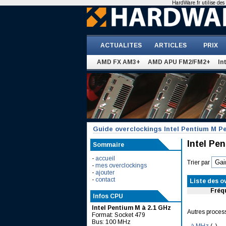
HardWare.fr utilise des 
ACTUALITES
ARTICLES
PRIX
AMD FX AM3+
AMD APU FM2/FM2+
In
Guide overclockings Intel Pentium M P
Intel Pe
Sommaire
-
accueil
Trier par
-
mes overclockings
-
ajouter
-
contact
Liste des o
Fréq
Infos CPU
Intel Pentium M à 2.1 GHz
Autres proces
Format: Socket 479
Bus: 100 MHz