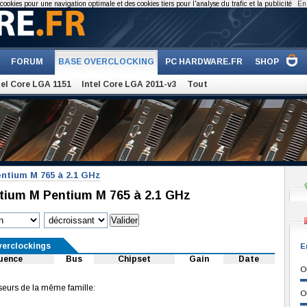
cookies pour une navigation optimale et des cookies tiers pour l'analyse du trafic et la publicité
En 
FORUM
BASE OVERCLOCKING
PC HARDWARE.FR
SHOP
tel Core LGA 1151
Intel Core LGA 2011-v3
Tout
entium M 765 à 2.1 GHz
ntium M Pentium M 765 à 2.1 GHz
verclockings
E
uence
Bus
Chipset
Gain
Date
O
seurs de la même famille:
O