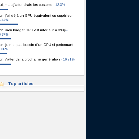
ui, mais j'attendrais les customs
- 12.3%
on, j'ai déjà un GPU équivalent ou supérieur
-
4.44%
on, mon budget GPU est inférieur à 399$
-
6.87%
on, je n'ai pas besoin d'un GPU si performant
-
1.06%
on, j'attends la prochaine génération
- 16.71%
Top articles