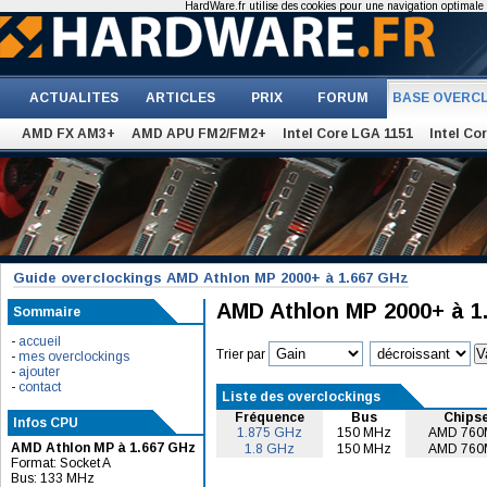
HardWare.fr utilise des cookies pour une navigation optimale et
ACTUALITES
ARTICLES
PRIX
FORUM
BASE OVERC
AMD FX AM3+
AMD APU FM2/FM2+
Intel Core LGA 1151
Intel Co
Guide overclockings AMD Athlon MP 2000+ à 1.667 GHz
AMD Athlon MP 2000+ à 1
Sommaire
-
accueil
Trier par
-
mes overclockings
-
ajouter
-
contact
Liste des overclockings
Fréquence
Bus
Chips
Infos CPU
1.875 GHz
150 MHz
AMD 760
AMD Athlon MP à 1.667 GHz
1.8 GHz
150 MHz
AMD 760
Format: Socket A
Bus: 133 MHz