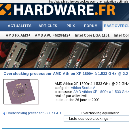
HardWare.fr utilise des cookies pour une navigation optimale et
ACTUALITES
ARTICLES
PRIX
FORUM
BASE OVERC
AMD FX AM3+
AMD APU FM2/FM2+
Intel Core LGA 1151
Intel Co
Overclocking processeur AMD Athlon XP 1800+ à 1.533 GHz @ 2.
AMD Athlon XP 1800+ à 1.533 GHz @ 2.2 GHz
catégorie:
Athlon Socket A
processeur:
AMD Athlon XP 1800+ à 1.533 GH
réalisé par wiliwiliwili
le dimanche 26 janvier 2003
Overclocking précédent - 2.07 GHz
Overclocking équivalent