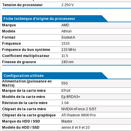
Tension du processeur
2.250 V
Fiche technique d'origine du processeur
Marque
AMD
Modèle
Athlon
Format
Socket A
Fréquence
1533
Fréquence du bus système
133 MHz
Coefficient multiplicateur
11.5
Finesse de gravure
180 nm
Configuration utilisée
Alimentation (puissance en
550
Watts)
Marque de la carte mère
EPoX
Modèle de la carte mère
Ep 8RDA3+
Révision de la carte mère
1.04
Chipset de la carte mère
NVIDIA nForce-2 S/ST
Chipset de la carte graphique
ATI Radeon 9800 Pro
Marque du HDD / SSD
Maxtor
Modèle du HDD / SSD
series 8 et 9 et 10