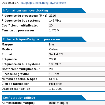
Des détails? :
http://pages.infinit.net/grafyz/celeron/
Informations sur l'overclocking
Fréquence du processeur (MHz)
2910
Fréquence du bus système
146 MHz
Coefficient multiplicateur
20
Tension du processeur
1.475 V
Fiche technique d'origine du processeur
Marque
Intel
Modèle
Celeron
Format
Socket 478
Fréquence
2000
Fréquence du bus système
100 MHz
Coefficient multiplicateur
20
Finesse de gravure
130 nm
Numéro de série / S-Spec
SL6LC
Lieu de fabrication
Phillipines
Date de fabrication
1-11-2002
Configuration utilisée
Alimentation (marque)
(sans marque)