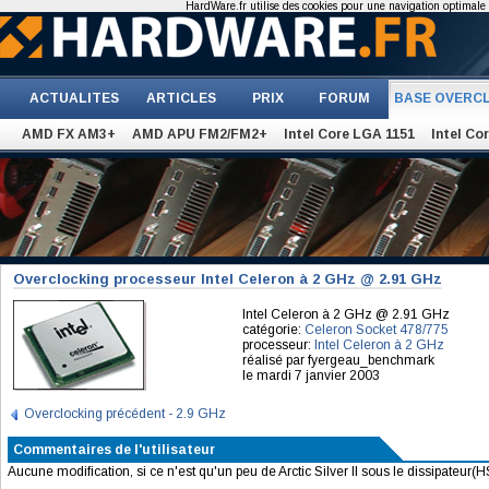
HardWare.fr utilise des cookies pour une navigation optimale et
ACTUALITES
ARTICLES
PRIX
FORUM
BASE OVERC
AMD FX AM3+
AMD APU FM2/FM2+
Intel Core LGA 1151
Intel Co
Overclocking processeur Intel Celeron à 2 GHz @ 2.91 GHz
Intel Celeron à 2 GHz @ 2.91 GHz
catégorie:
Celeron Socket 478/775
processeur:
Intel Celeron à 2 GHz
réalisé par fyergeau_benchmark
le mardi 7 janvier 2003
Overclocking précédent - 2.9 GHz
Commentaires de l'utilisateur
Aucune modification, si ce n'est qu'un peu de Arctic Silver II sous le dissipateur(H