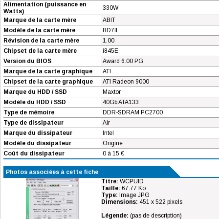
Alimentation (puissance en
330W
Watts)
Marque de la carte mère
ABIT
Modèle de la carte mère
BD7II
Révision de la carte mère
1.00
Chipset de la carte mère
i845E
Version du BIOS
Award 6.00 PG
Marque de la carte graphique
ATI
Chipset de la carte graphique
ATI Radeon 9000
Marque du HDD / SSD
Maxtor
Modèle du HDD / SSD
40Gb ATA133
Type de mémoire
DDR-SDRAM PC2700
Type de dissipateur
Air
Marque du dissipateur
Intel
Modèle du dissipateur
Origine
Coût du dissipateur
0 à 15 €
Photos associées à cette fiche
Titre:
WCPUID
Taille:
67.77 Ko
Type:
Image JPG
Dimensions:
451 x 522 pixels
Légende:
(pas de description)