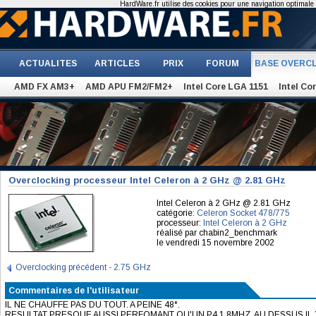
HardWare.fr utilise des cookies pour une navigation optimale et
ACTUALITES
ARTICLES
PRIX
FORUM
BASE OVERC
AMD FX AM3+
AMD APU FM2/FM2+
Intel Core LGA 1151
Intel Co
Overclocking processeur Intel Celeron à 2 GHz @ 2.81 GHz
Intel Celeron à 2 GHz @ 2.81 GHz
catégorie:
Celeron Socket 478/775
processeur:
Intel Celeron à 2 GHz
réalisé par chabin2_benchmark
le vendredi 15 novembre 2002
Overclocking précédent - 2.75 GHz
Commentaires de l'utilisateur
IL NE CHAUFFE PAS DU TOUT. A PEINE 48°.
RESULTAT PRESQUE AUSSI PERFOMANT QU'UN P4 1.8MHZ. AU DESSUS IL Y