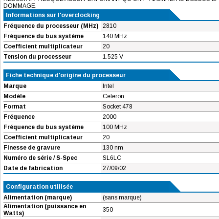
DOMMAGE.
Informations sur l'overclocking
Fréquence du processeur (MHz)
2810
Fréquence du bus système
140 MHz
Coefficient multiplicateur
20
Tension du processeur
1.525 V
Fiche technique d'origine du processeur
Marque
Intel
Modèle
Celeron
Format
Socket 478
Fréquence
2000
Fréquence du bus système
100 MHz
Coefficient multiplicateur
20
Finesse de gravure
130 nm
Numéro de série / S-Spec
SL6LC
Date de fabrication
27/09/02
Configuration utilisée
Alimentation (marque)
(sans marque)
Alimentation (puissance en
350
Watts)