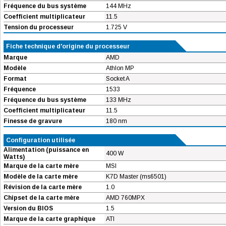
Fréquence du bus système
144 MHz
Coefficient multiplicateur
11.5
Tension du processeur
1.725 V
Fiche technique d'origine du processeur
Marque
AMD
Modèle
Athlon MP
Format
Socket A
Fréquence
1533
Fréquence du bus système
133 MHz
Coefficient multiplicateur
11.5
Finesse de gravure
180 nm
Configuration utilisée
Alimentation (puissance en
400 W
Watts)
Marque de la carte mère
MSI
Modèle de la carte mère
K7D Master (ms6501)
Révision de la carte mère
1.0
Chipset de la carte mère
AMD 760MPX
Version du BIOS
1.5
Marque de la carte graphique
ATI