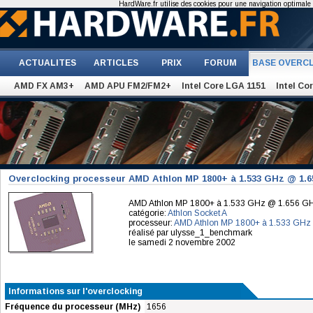
HardWare.fr utilise des cookies pour une navigation optimale et
ACTUALITES
ARTICLES
PRIX
FORUM
BASE OVERC
AMD FX AM3+
AMD APU FM2/FM2+
Intel Core LGA 1151
Intel Co
Overclocking processeur AMD Athlon MP 1800+ à 1.533 GHz @ 1.
AMD Athlon MP 1800+ à 1.533 GHz @ 1.656 G
catégorie:
Athlon Socket A
processeur:
AMD Athlon MP 1800+ à 1.533 GHz
réalisé par ulysse_1_benchmark
le samedi 2 novembre 2002
Informations sur l'overclocking
Fréquence du processeur (MHz)
1656