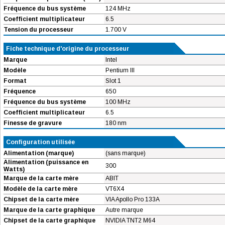
Fréquence du bus système
124 MHz
Coefficient multiplicateur
6.5
Tension du processeur
1.700 V
Fiche technique d'origine du processeur
Marque
Intel
Modèle
Pentium III
Format
Slot 1
Fréquence
650
Fréquence du bus système
100 MHz
Coefficient multiplicateur
6.5
Finesse de gravure
180 nm
Configuration utilisée
Alimentation (marque)
(sans marque)
Alimentation (puissance en
300
Watts)
Marque de la carte mère
ABIT
Modèle de la carte mère
VT6X4
Chipset de la carte mère
VIA Apollo Pro 133A
Marque de la carte graphique
Autre marque
Chipset de la carte graphique
NVIDIA TNT2 M64