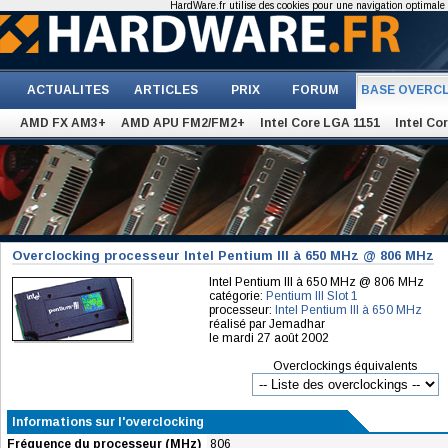
HardWare.fr utilise des cookies pour une navigation optimale et
ACTUALITES
ARTICLES
PRIX
FORUM
BASE OVERC
AMD FX AM3+
AMD APU FM2/FM2+
Intel Core LGA 1151
Intel Co
Overclocking processeur Intel Pentium III à 650 MHz @ 806 MHz
Intel Pentium III à 650 MHz @ 806 MHz
catégorie:
Pentium III Slot 1
processeur:
Intel Pentium III à 650 MHz
réalisé par Jemadhar
le mardi 27 août 2002
Overclockings équivalents
Informations sur l'overclocking
Fréquence du processeur (MHz)
806