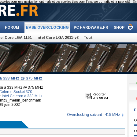
cookies pour une navigation optimale et des cookies tiers pour l'analyse du trafic et la publicité
En 
FORUM
BASE OVERCLOCKING
PC HARDWARE.FR
SHOP
tel Core LGA 1151
Intel Core LGA 2011-v3
Tout
 à 333 MHz @ 375 MHz
eron à 333 MHz @ 375 MHz
Celeron Socket 370
:
Intel Celeron à 333 MHz
ar mp3_merlin_benchmark
29 juin 2002
E
Overclocking suivant - 415 MHz
O
O