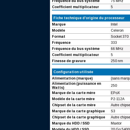
Fréquence du bus système
75 MHz
Coefficient multiplicateur
5
Fiche technique d'origine du processeur
Marque
Intel
Modèle
Celeron
Format
Socket 370
Fréquence
333
Fréquence du bus système
66 MHz
Coefficient multiplicateur
5
Finesse de gravure
250 nm
Configuration utilisée
Alimentation (marque)
(sans marq
Alimentation (puissance en
250
Watts)
Marque de la carte mère
EPoX
Modèle de la carte mère
P2-112A
Chipset de la carte mère
Autre chipse
Marque de la carte graphique
S3
Chipset de la carte graphique
Autre chipse
Marque du HDD / SSD
Maxtor
Modèle du HDD / SSD
20 Go 5400