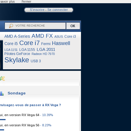
savoir plus
Fermer
S'inscrire
-
Se connecter
AMD FX
AMD A-Series
Core i3
ASUS
Core i7
Haswell
Core i5
Fermi
LGA 2011
LGA 1155
LGA 1151
Pilotes GeForce
Radeon HD 7970
Skylake
USB 3
Sondage
nvisagez-vous de passer à RX Vega ?
ui, en version RX Vega 64
- 10.39%
ui, en version RX Vega 56
- 8.23%