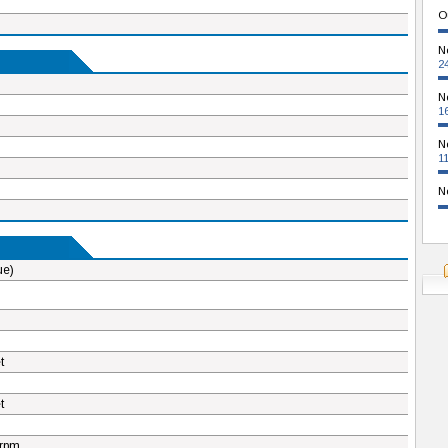
O
N
2
N
1
N
1
N
ue)
t
t
rpm