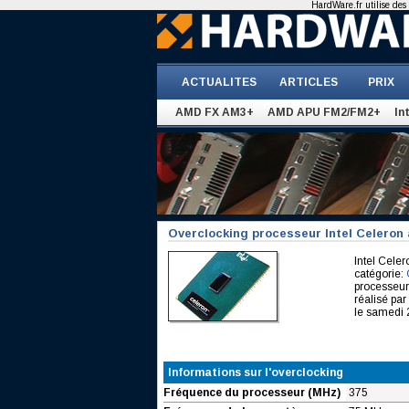
HardWare.fr utilise des 
ACTUALITES
ARTICLES
PRIX
AMD FX AM3+
AMD APU FM2/FM2+
In
Overclocking processeur Intel Celeron
Intel Cel
catégorie:
processeur
réalisé p
le samedi 
Informations sur l'overclocking
Fréquence du processeur (MHz)
375