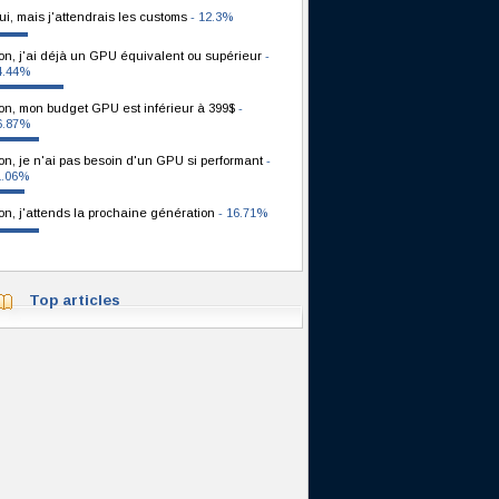
ui, mais j'attendrais les customs
- 12.3%
on, j'ai déjà un GPU équivalent ou supérieur
-
4.44%
on, mon budget GPU est inférieur à 399$
-
6.87%
on, je n'ai pas besoin d'un GPU si performant
-
1.06%
on, j'attends la prochaine génération
- 16.71%
Top articles