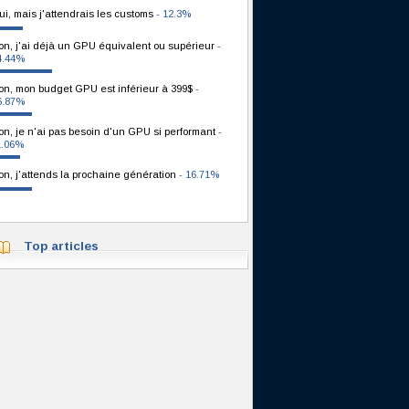
ui, mais j'attendrais les customs
- 12.3%
on, j'ai déjà un GPU équivalent ou supérieur
-
4.44%
on, mon budget GPU est inférieur à 399$
-
6.87%
on, je n'ai pas besoin d'un GPU si performant
-
1.06%
on, j'attends la prochaine génération
- 16.71%
Top articles