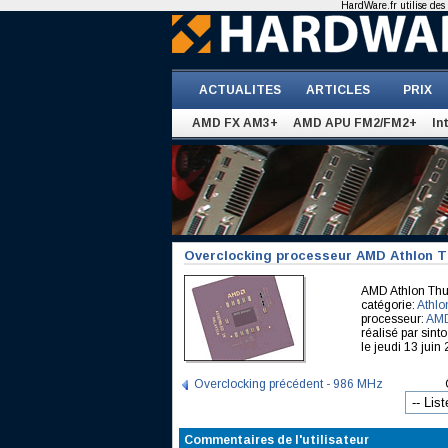
HardWare.fr utilise des 
ACTUALITES
ARTICLES
PRIX
AMD FX AM3+
AMD APU FM2/FM2+
In
Overclocking processeur AMD Athlon T
AMD Athlon Thu
catégorie:
Athlo
processeur:
AMD
réalisé par sinto
le jeudi 13 juin
Overclocking précédent - 986 MHz
Commentaires de l'utilisateur