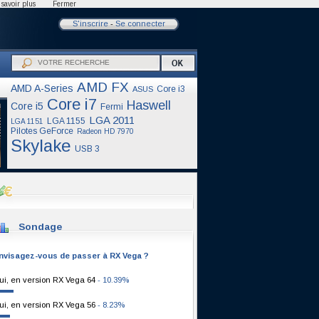
savoir plus
Fermer
S'inscrire
-
Se connecter
AMD FX
AMD A-Series
Core i3
ASUS
Core i7
Haswell
Core i5
Fermi
LGA 2011
LGA 1155
LGA 1151
Pilotes GeForce
Radeon HD 7970
Skylake
USB 3
Sondage
nvisagez-vous de passer à RX Vega ?
ui, en version RX Vega 64
- 10.39%
ui, en version RX Vega 56
- 8.23%