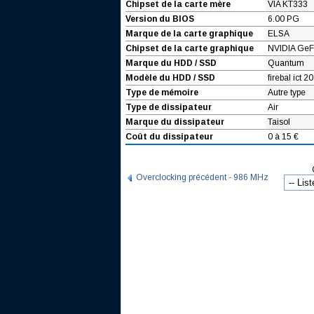
Chipset de la carte mère
VIA KT333
Version du BIOS
6.00 PG
Marque de la carte graphique
ELSA
Chipset de la carte graphique
NVIDIA GeF
Marque du HDD / SSD
Quantum
Modèle du HDD / SSD
firebal ict 20
Type de mémoire
Autre type
Type de dissipateur
Air
Marque du dissipateur
Taisol
Coût du dissipateur
0 à 15 €
Overclocking précédent - 986 MHz