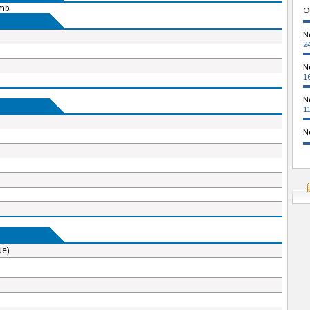
mb.
O
N
2
N
1
N
1
N
ue)