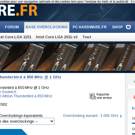
cookies pour une navigation optimale et des cookies tiers pour l'analyse du trafic et la publicité
En 
FORUM
BASE OVERCLOCKING
PC HARDWARE.FR
SHOP
tel Core LGA 1151
Intel Core LGA 2011-v3
Tout
hunderbird à 850 MHz @ 1 GHz
nderbird à 850 MHz @ 1 GHz
n Socket A
 Athlon Thunderbird à 850 MHz
 2002
E
Overclockings équivalents
Overclocking suivant - 1.005 GHz
O
O