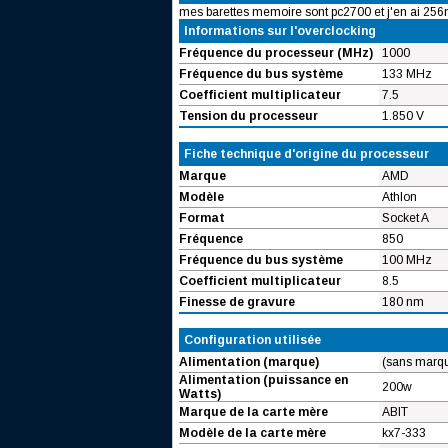
mes barettes memoire sont pc2700 et j'en ai 256
Informations sur l'overclocking
Fréquence du processeur (MHz)
1000
Fréquence du bus système
133 MHz
Coefficient multiplicateur
7.5
Tension du processeur
1.850 V
Fiche technique d'origine du processeur
Marque
AMD
Modèle
Athlon
Format
Socket A
Fréquence
850
Fréquence du bus système
100 MHz
Coefficient multiplicateur
8.5
Finesse de gravure
180 nm
Configuration utilisée
Alimentation (marque)
(sans marq
Alimentation (puissance en
200w
Watts)
Marque de la carte mère
ABIT
Modèle de la carte mère
kx7-333