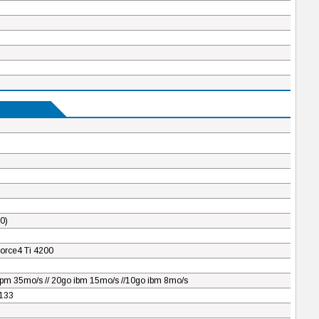
0)
rce4 Ti 4200
pm 35mo/s // 20go ibm 15mo/s //10go ibm 8mo/s
133