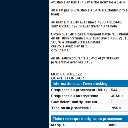
//////stable en bus 134.2 marche normale a 1476
arf il est pas 100% stable a 1476 il a planter 2 fo
load)
au max a bus 140 avec une ti 4200 a 312/601
3dmark2001 : 9734 avec driver 40.41 beta
UP:en bus 140 c pas sufisament stable faut attendr
en utilistion normale 1452 avec une ti 4200 @31
10176 a 3dmark 2001se defaut
oui vous avez bien lu :O
c fou hein !
en utilisation courante a 1452 et @ 300/580
je fais 9354 avec les 30.87
MOD BX RULEZZZ
QUAKE 3 FOREVER
Informations sur l'overclocking
Fréquence du processeur (MHz)
1544
Fréquence du bus système
140 MHz
Coefficient multiplicateur
11
Tension du processeur
1.950 V
Fiche technique d'origine du processeur
Marque
Intel