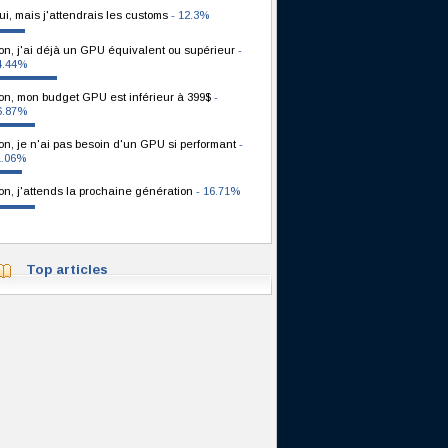
ui, mais j'attendrais les customs
- 12.3%
on, j'ai déjà un GPU équivalent ou supérieur
-
4.44%
on, mon budget GPU est inférieur à 399$
-
6.87%
on, je n'ai pas besoin d'un GPU si performant
-
1.06%
on, j'attends la prochaine génération
- 16.71%
Top articles