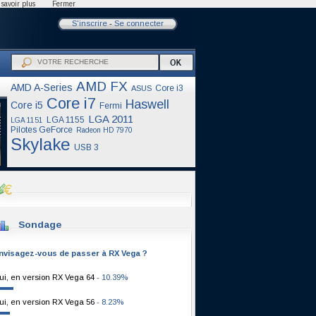
savoir plus
Fermer
S'inscrire
-
Se connecter
AMD FX
AMD A-Series
Core i3
ASUS
Core i7
Haswell
Core i5
Fermi
LGA 2011
LGA 1155
LGA 1151
Pilotes GeForce
Radeon HD 7970
Skylake
USB 3
Sondage
nvisagez-vous de passer à RX Vega ?
ui, en version RX Vega 64
- 10.39%
ui, en version RX Vega 56
- 8.23%