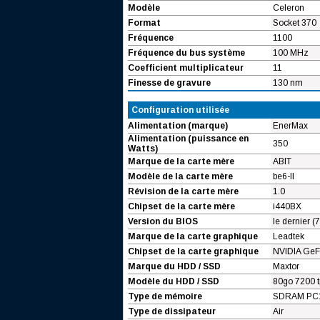
Modèle
Celeron
Format
Socket 370
Fréquence
1100
Fréquence du bus système
100 MHz
Coefficient multiplicateur
11
Finesse de gravure
130 nm
Configuration utilisée
Alimentation (marque)
EnerMax
Alimentation (puissance en
350
Watts)
Marque de la carte mère
ABIT
Modèle de la carte mère
be6-II
Révision de la carte mère
1.0
Chipset de la carte mère
i440BX
Version du BIOS
le dernier (7
Marque de la carte graphique
Leadtek
Chipset de la carte graphique
NVIDIA GeFo
Marque du HDD / SSD
Maxtor
Modèle du HDD / SSD
80go 7200 t
Type de mémoire
SDRAM PC
Type de dissipateur
Air