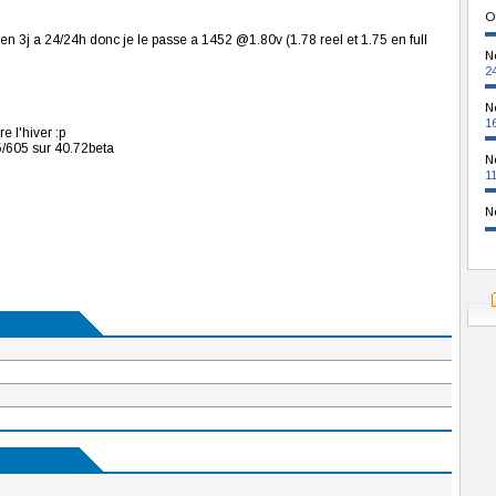
O
is en 3j a 24/24h donc je le passe a 1452 @1.80v (1.78 reel et 1.75 en full
N
2
N
1
e l'hiver :p
5/605 sur 40.72beta
N
1
N