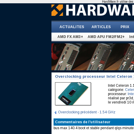
HardWare.fr utilise des 
ACTUALITES
ARTICLES
PRIX
AMD FX AM3+
AMD APU FM2/FM2+
In
Overclocking processeur Intel Celeron
Intel Celeron 
catégorie:
Celer
processeur:
Int
réalisé par pr3
le vendredi 10 
Overclocking précédent - 1.54 GHz
Commentaires de l'utilisateur
bus max 140.4 boot et stable pendant qlqs minutes