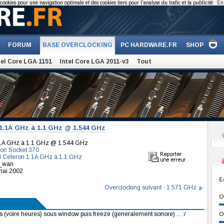
cookies pour une navigation optimale et des cookies tiers pour l'analyse du trafic et la publicité
En 
FORUM
BASE OVERCLOCKING
PC HARDWARE.FR
SHOP
tel Core LGA 1151
Intel Core LGA 2011-v3
Tout
 1.1A GHz à 1.1 GHz @ 1.544 GHz
1.1A GHz à 1.1 GHz @ 1.544 GHz
on Socket 370
el Celeron 1.1A GHz à 1.1 GHz
d_wan
mai 2002
E
Overclocking suivant - 1.571 GHz
O
 (voire heures) sous window puis freeze (generalement sonore) ... :/
O