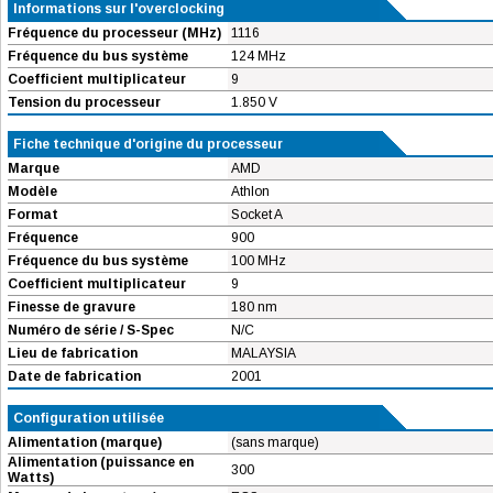
Informations sur l'overclocking
Fréquence du processeur (MHz)
1116
Fréquence du bus système
124 MHz
Coefficient multiplicateur
9
Tension du processeur
1.850 V
Fiche technique d'origine du processeur
Marque
AMD
Modèle
Athlon
Format
Socket A
Fréquence
900
Fréquence du bus système
100 MHz
Coefficient multiplicateur
9
Finesse de gravure
180 nm
Numéro de série / S-Spec
N/C
Lieu de fabrication
MALAYSIA
Date de fabrication
2001
Configuration utilisée
Alimentation (marque)
(sans marque)
Alimentation (puissance en
300
Watts)