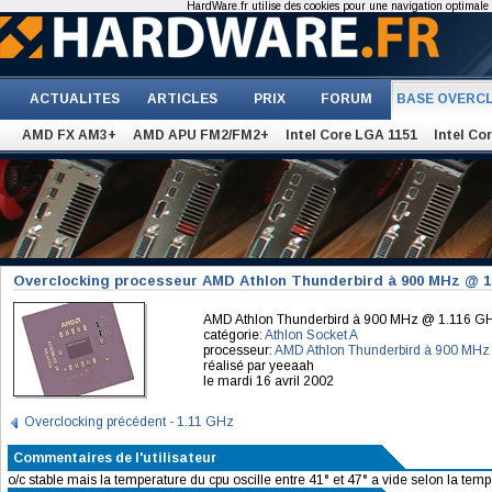
HardWare.fr utilise des cookies pour une navigation optimale et
ACTUALITES
ARTICLES
PRIX
FORUM
BASE OVERC
AMD FX AM3+
AMD APU FM2/FM2+
Intel Core LGA 1151
Intel Co
Overclocking processeur AMD Athlon Thunderbird à 900 MHz @ 1
AMD Athlon Thunderbird à 900 MHz @ 1.116 G
catégorie:
Athlon Socket A
processeur:
AMD Athlon Thunderbird à 900 MHz
réalisé par yeeaah
le mardi 16 avril 2002
Overclocking précédent - 1.11 GHz
Commentaires de l'utilisateur
o/c stable mais la temperature du cpu oscille entre 41° et 47° a vide selon la te