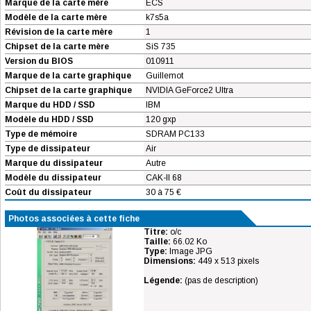
Marque de la carte mère
ECS
Modèle de la carte mère
k7s5a
Révision de la carte mère
1
Chipset de la carte mère
SiS 735
Version du BIOS
010911
Marque de la carte graphique
Guillemot
Chipset de la carte graphique
NVIDIA GeForce2 Ultra
Marque du HDD / SSD
IBM
Modèle du HDD / SSD
120 gxp
Type de mémoire
SDRAM PC133
Type de dissipateur
Air
Marque du dissipateur
Autre
Modèle du dissipateur
CAK-II 68
Coût du dissipateur
30 à 75 €
Photos associées à cette fiche
Titre:
o/c
Taille:
66.02 Ko
Type:
Image JPG
Dimensions:
449 x 513 pixels
Légende:
(pas de description)