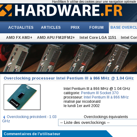
HardWare.fr utilise des cookies pour une navigation optimale et
ACTUALITES
ARTICLES
PRIX
FORUM
BASE OVERC
AMD FX AM3+
AMD APU FM2/FM2+
Intel Core LGA 1151
Intel Co
Overclocking processeur Intel Pentium III à 866 MHz @ 1.04 GHz
Intel Pentium III à 866 MHz @ 1.04 GHz
catégorie:
Pentium III Socket 370
processeur:
Intel Pentium III à 866 MHz
réalisé par nicodonald
le lundi 1er avril 2002
Overclocking précédent - 1.03
Overclockings équivalents
GHz
Commentaires de l'utilisateur