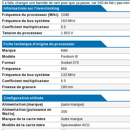
Il a fallu changer une barrette de ram pour que ça passe, car 160 de fsb c pas rien 
Informations sur l'overclocking
Fréquence du processeur (MHz)
1040
Fréquence du bus système
160 MHz
Coefficient multiplicateur
6.5
Tension du processeur
1.850 V
Fiche technique d'origine du processeur
Marque
Intel
Modèle
Pentium III
Format
Socket 370
Fréquence
866
Fréquence du bus système
133 MHz
Coefficient multiplicateur
6.5
Finesse de gravure
180 nm
Configuration utilisée
Alimentation (marque)
(sans marque)
Alimentation (puissance en
300
Watts)
Marque de la carte mère
Autre marque
Modèle de la carte mère
Spacewalker AV11