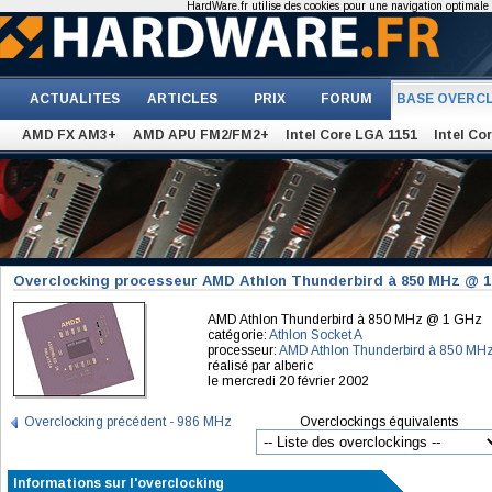
HardWare.fr utilise des cookies pour une navigation optimale et
ACTUALITES
ARTICLES
PRIX
FORUM
BASE OVERC
AMD FX AM3+
AMD APU FM2/FM2+
Intel Core LGA 1151
Intel Co
Overclocking processeur AMD Athlon Thunderbird à 850 MHz @ 
AMD Athlon Thunderbird à 850 MHz @ 1 GHz
catégorie:
Athlon Socket A
processeur:
AMD Athlon Thunderbird à 850 MH
réalisé par alberic
le mercredi 20 février 2002
Overclocking précédent - 986 MHz
Overclockings équivalents
Informations sur l'overclocking