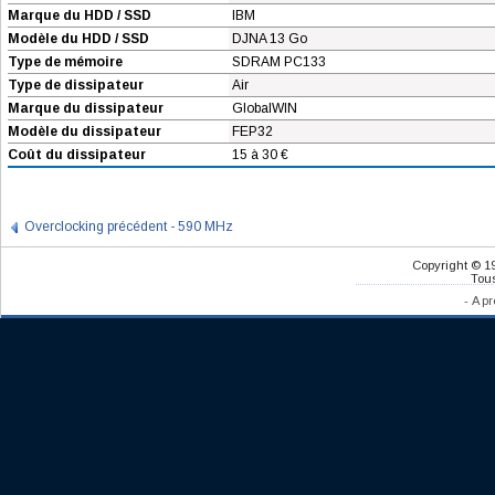
Marque du HDD / SSD
IBM
Modèle du HDD / SSD
DJNA 13 Go
Type de mémoire
SDRAM PC133
Type de dissipateur
Air
Marque du dissipateur
GlobalWIN
Modèle du dissipateur
FEP32
Coût du dissipateur
15 à 30 €
Overclocking précédent - 590 MHz
Copyright © 1
Tous
-
A pr