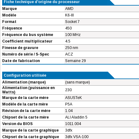
Fiche technique d'origine du processeur
Marque
AMD
Modèle
K6-III
Format
Socket 7
Fréquence
450
Fréquence du bus système
100 MHz
Coefficient multiplicateur
4.5
Finesse de gravure
250 nm
Numéro de série / S-Spec
ACZ
Date de fabrication
Semaine 29
Configuration utilisée
Alimentation (marque)
(sans marque)
Alimentation (puissance en
230
Watts)
Marque de la carte mère
ASUSTeK
Modèle de la carte mère
P5A
Révision de la carte mère
1.04
Chipset de la carte mère
ALI Aladdin 5
Version du BIOS
1011.004
Marque de la carte graphique
3dfx
Chipset de la carte graphique
3dfx VSA-100