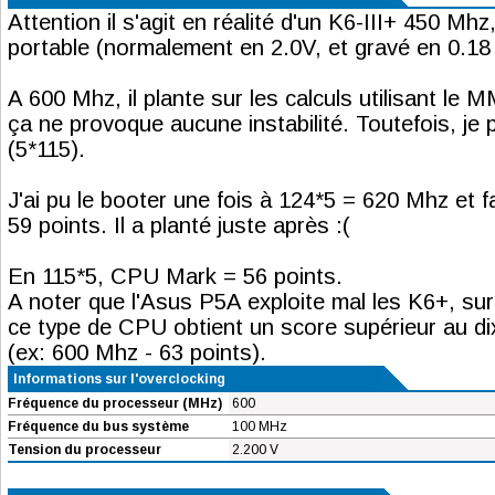
Attention il s'agit en réalité d'un K6-III+ 450 M
portable (normalement en 2.0V, et gravé en 0.18
A 600 Mhz, il plante sur les calculs utilisant le 
ça ne provoque aucune instabilité. Toutefois, je
(5*115).
J'ai pu le booter une fois à 124*5 = 620 Mhz et 
59 points. Il a planté juste après :(
En 115*5, CPU Mark = 56 points.
A noter que l'Asus P5A exploite mal les K6+, su
ce type de CPU obtient un score supérieur au d
(ex: 600 Mhz - 63 points).
Informations sur l'overclocking
Fréquence du processeur (MHz)
600
Fréquence du bus système
100 MHz
Tension du processeur
2.200 V