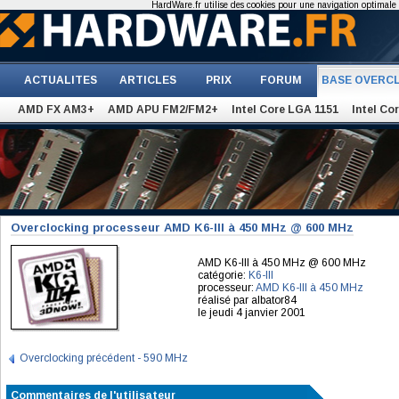
HardWare.fr utilise des cookies pour une navigation optimale et
ACTUALITES
ARTICLES
PRIX
FORUM
BASE OVERC
AMD FX AM3+
AMD APU FM2/FM2+
Intel Core LGA 1151
Intel Co
Overclocking processeur AMD K6-III à 450 MHz @ 600 MHz
AMD K6-III à 450 MHz @ 600 MHz
catégorie:
K6-III
processeur:
AMD K6-III à 450 MHz
réalisé par albator84
le jeudi 4 janvier 2001
Overclocking précédent - 590 MHz
Commentaires de l'utilisateur